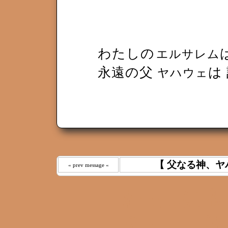
わたしの
エルサレム
永遠の父
は
ヤハウェ
【 父なる神、ヤ
« prev message «
わたしは 
えた｡ 《