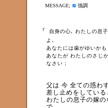
強調
MESSAGE;
『
自身の心､ わたしの息
よ､
あなたには歯がゆいかも
あなたが わたしのさじか
なさい；
父は 今 全ての惑わ
差し止めをしている
わたしの息子の嫁の
で､