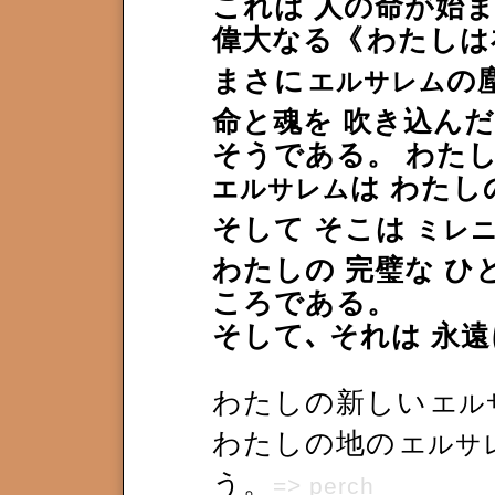
これは 人の命が始
偉大なる《
わたしは
まさに
の
エルサレム
命と魂を 吹き込ん
そうである。 わた
は わたし
エルサレム
そして そこは
ミレ
わたしの 完璧な ひ
ころである。
そして､ それは 永
わたしの新しい
エル
わたしの地の
エルサ
う。
=> perch