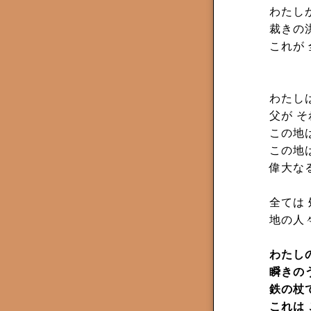
わたし
裁きの
これが
わたし
父が 
この地
この地
偉大な
全ては
地の人
わたし
瞬きの
鉄の杖
これは