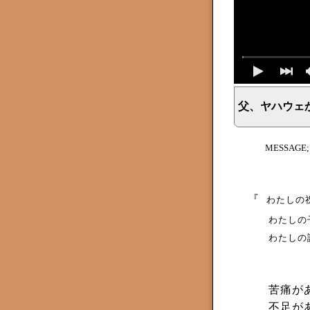
父、ヤハウェ
イェシュア、イエス・キリストからのメッセージ、神からの
MESSAGE
『
わたしの
わたしの
わたしの
苦痛が
不足が