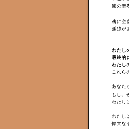
彼の聖
魂に空
孤独が
わたし
最終的
わたし
これら
あなた
もし､ 
わたし
わたし
偉大な