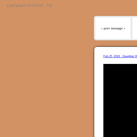
『わたしの羊は わたしの声
LastUpdated 12/13/2018 _ 100
« prev message «
Feb.25, 2016 _ Daugh