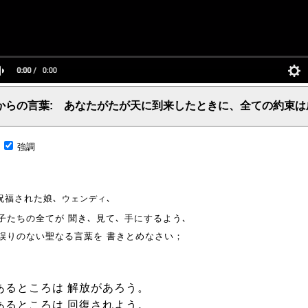
からの言葉: あなたがたが天に到来したときに、全ての約束は
言葉、主からの言葉、聖霊による啓示、預言、愛しき言葉、レーマ、父、ヤハウェ
;
強調
祝福された娘､
､
ウェンディ
子たちの全てが 聞き､ 見て､ 手にするよう､
誤りのない聖なる言葉を 書きとめなさい；
あるところは 解放があろう。
あるところは 回復されよう。