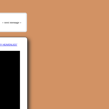
 はっきりと聞くであろう｡』
» next message »
MY HEAVENLIES"