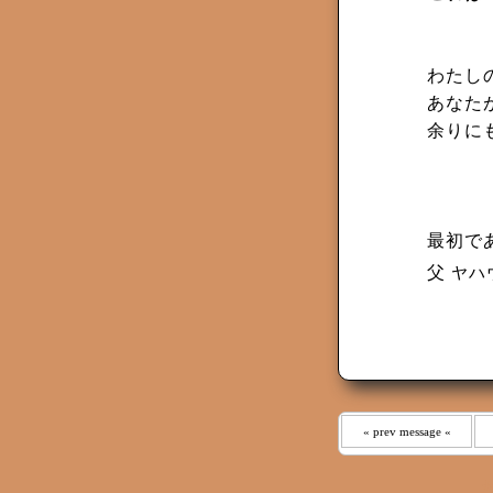
わたし
あなた
余りに
最初であ
父
ヤハ
« prev message «