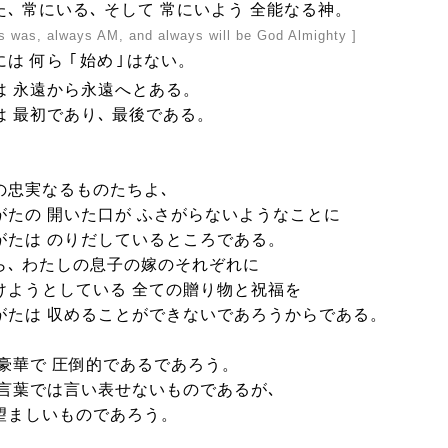
､ 常にいる､ そして 常にいよう 全能なる神。
ys was, always AM, and always will be God Almighty ]
には 何ら
｢
始め
｣
はない。
は 永遠から永遠へとある。
は 最初であり､ 最後である。
の忠実なるものたちよ､
がたの 開いた口が ふさがらないようなことに
がたは のりだしているところである。
ら､ わたしの息子の嫁のそれぞれに
けようとしている 全ての贈り物と祝福を
がたは 収めることができないであろうからである。
 豪華で 圧倒的であるであろう。
 言葉では言い表せないものであるが､
望ましいものであろう。