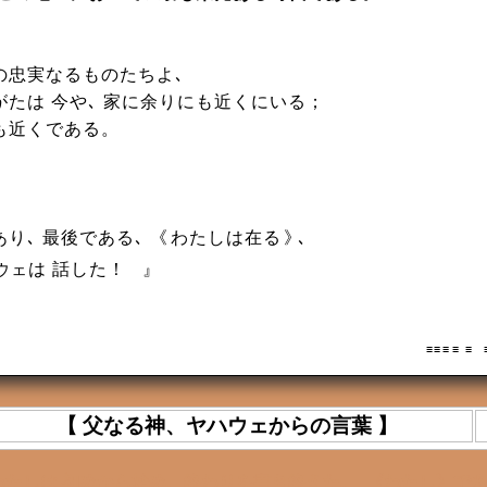
の忠実なるものたちよ､
がたは 今や､ 家に余りにも近くにいる；
も近くである。
り､ 最後である､ 《
わたしは在る
》
､
は 話した！
』
ウェ
≡ ≡ ≡ ≡ 
【 父なる神、ヤハウェからの言葉 】
わたしは 初めから始め、終わりを書き終えた｡ 《わたし》で