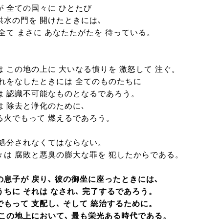
が 全ての国々に ひとたび
洪水の門を 開けたときには､
 全て まさに あなたたがたを 待っている。
は この地の上に 大いなる憤りを 激怒して 注ぐ。
それをなしたときには 全てのものたちに
は 認識不可能なものとなるであろう。
は 除去と浄化のために､
る火でもって 燃えるであろう。
 処分されなくてはならない。
々は 腐敗と悪臭の膨大な罪を 犯したからである。
の息子が 戻り､ 彼の御坐に座ったときには､
うちに それは なされ､ 完了するであろう。
でもって 支配し､ そして 統治するために。
 この地上において､ 最も栄光ある時代である。