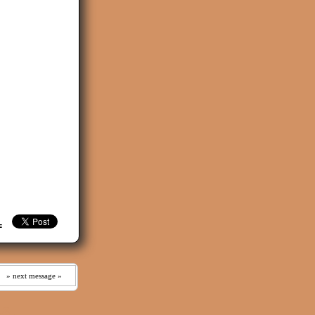
≡ ≡
» next message »
ある。