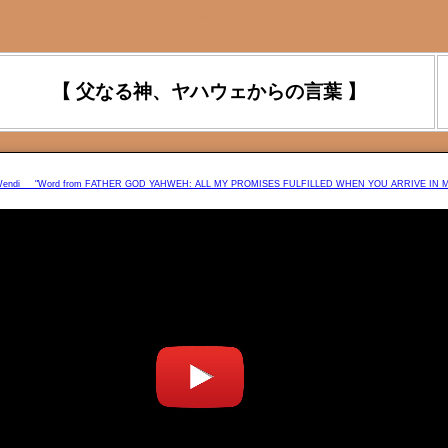
を聞く、 ､､､ そして 従ってくる｡』 『来たるべき日々には、あなたがたは わたしの声を
【 父なる神、ヤハウェからの言葉 】
ter Wendi "Word from FATHER GOD YAHWEH: ALL MY PROMISES FULFILLED WHEN YOU ARRIVE IN 