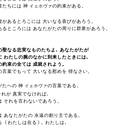
者たちには 神
の約束がある。
イェホヴァ
虚があるとろこには 大いなる喜びがあろう。
あるところには あなたがたの周りに群衆があろう。
の聖なる忠実なものたちよ､ あなたがたが
に わたしの腕のなかに到来したときには､
の約束の全ては 成就されよう。
の言葉でもって 大いなる慰めを 得なさい。
がたへの 神
の言葉である。
イェホヴァ
それが 真実でなければ､
は それを言わないであろう。
は あなたがたの 永遠の創り主である。
る《
わたしは在る
》
､ わたしは､