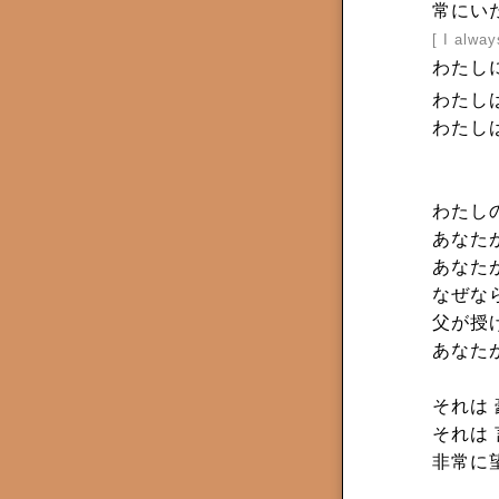
常にいた
[ I alwa
わたし
わたし
わたし
わたし
あなた
あなた
なぜな
父が授
あなた
それは
それは
非常に