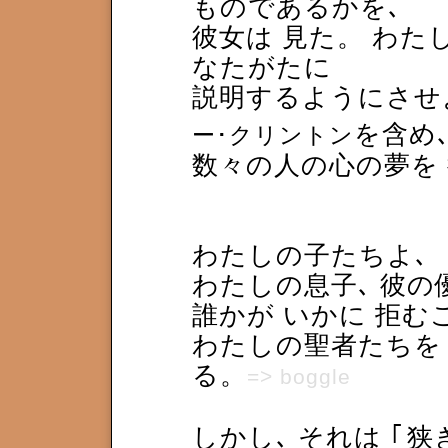
ものであるかを､
彼女は 見た。
わたし
なたがたに
説明するようにさせ
を含め
ー･クリントン
数々の人の心の夢を
わたしの子たちよ､
わたしの息子､ 彼
誰かが いかに 拒む
わたしの聖者たちを
る。
=> boggle
しかし､ それは
｢
狭