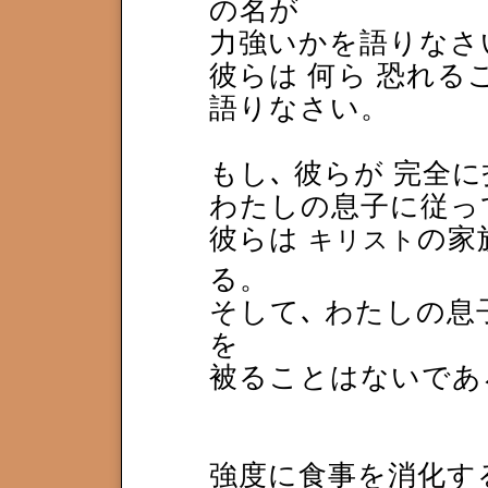
の名が
力強いかを語りなさ
彼らは 何ら 恐れる
語りなさい。
もし､ 彼らが 完全
わたしの息子に従っ
彼らは
の家
キリスト
る。
そして､ わたしの息
を
被ることはないであ
強度に食事を消化す