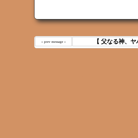
【 父なる神、ヤ
« prev message «
わたしは 
えた｡ 《