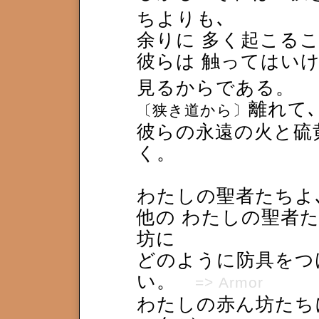
ちよりも､
余りに 多く起こる
彼らは 触ってはい
見るからである。
離れて､
〔狭き道から〕
彼らの永遠の火と硫
く。
わたしの聖者たちよ
他の わたしの聖者た
坊に
どのように防具をつ
い。
=> Armor
わたしの赤ん坊たちに