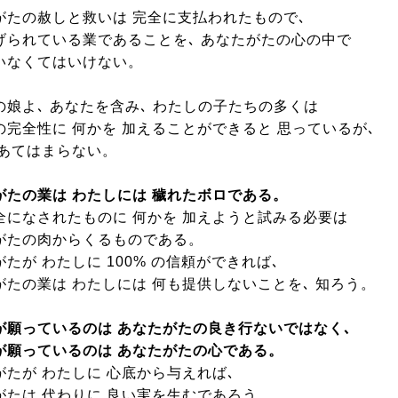
がたの赦しと救いは 完全に支払われたもので､
げられている業であることを､ あなたがたの心の中で
いなくてはいけない。
の娘よ､ あなたを含み､ わたしの子たちの多くは
の完全性に 何かを 加えることができると 思っているが､
 あてはまらない。
がたの業は わたしには 穢れたボロである。
全になされたものに 何かを 加えようと試みる必要は
がたの肉からくるものである。
たが わたしに 100% の信頼ができれば､
がたの業は わたしには 何も提供しないことを､ 知ろう。
が願っているのは あなたがたの良き行ないではなく､
が願っているのは あなたがたの心である。
がたが わたしに 心底から与えれば､
がたは 代わりに 良い実を生むであろう。