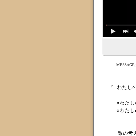
イェシュア、イエス・キリストからのメッセージ、神からの
MESSAGE
『
わたし
«わたし
«わたし
敵の考