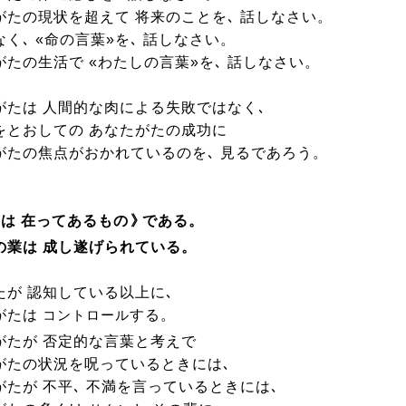
がたの現状を超えて 将来のことを､ 話しなさい。
く､ «命の言葉»を､ 話しなさい。
がたの生活で «わたしの言葉»を､ 話しなさい。
がたは 人間的な肉による失敗ではなく､
をとおしての あなたがたの成功に
がたの焦点がおかれているのを､ 見るであろう。
は 在ってあるもの
》
である。
の業は 成し遂げられている。
たが 認知している以上に､
がたは
する。
コントロール
がたが 否定的な言葉と考えで
がたの状況を呪っているときには､
がたが 不平､ 不満を言っているときには､