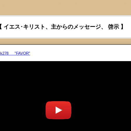
を聞く、 ､､､ そして 従ってくる｡』 『来たるべき日々には、あなたがたは わたしの声を
【 イエス･キリスト、主からのメッセージ、 啓示 】
ikelk278 "FAVOR"