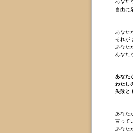
あなた
自由に
あなた
それが
あなた
あなた
あなた
わたし
失敗と
あなた
言って
あなた