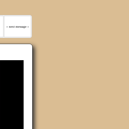
 はっきりと聞くであろう｡』
» next message »