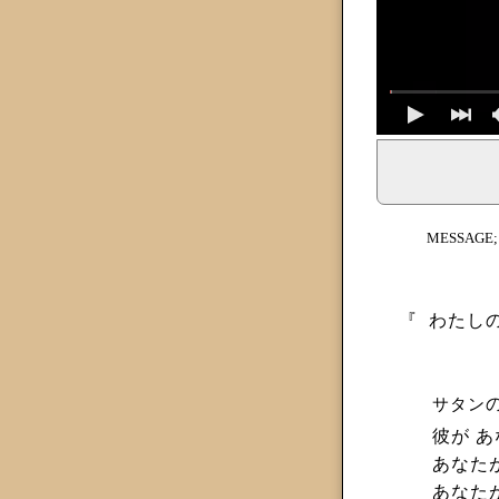
イェシュア、イエス・キリストからのメッセージ、神からの
MESSAGE
『
わたしの
サタン
彼が 
あなた
あなた