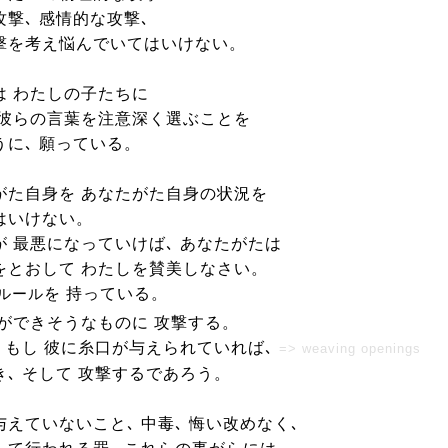
撃､ 感情的な攻撃､
撃を考え悩んでいてはいけない。
は わたしの子たちに
 彼らの言葉を注意深く選ぶことを
うに､ 願っている。
がた自身を あなたがた自身の状況を
はいけない。
が 最悪になっていけば､ あなたがたは
をとおして わたしを賛美しなさい。
を 持っている。
ルール
彼ができそうなものに 攻撃する。
､ もし 彼に糸口が与えられていれば､
=> weaving openings
き､ そして 攻撃するであろう。
えていないこと､ 中毒､ 悔い改めなく､