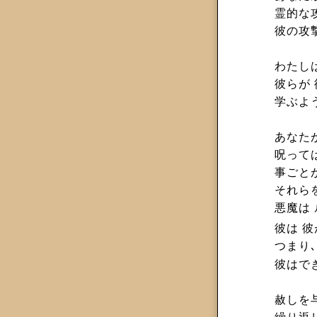
霊的な攻
彼の攻
わたし
彼らが
学ぶよ
あなた
呪って
事ごと
それら
悪魔は
彼は 
つまり
彼はで
赦しを与