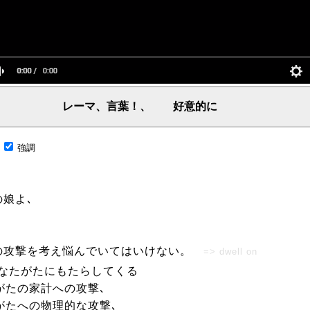
レーマ、言葉！、 好意的に
言葉、主からの言葉、聖霊による啓示、預言、愛しき言葉、レーマ、父、ヤハウェ
;
強調
娘よ､
の攻撃を考え悩んでいてはいけない。
=> dwell on
あなたがたにもたらしてくる
がたの家計への攻撃､
がたへの物理的な攻撃､