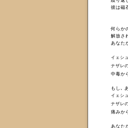
繰り返
彼は磁
何らか
解放さ
あなた
イェシ
ナザレ
中毒か
もし､
イェシ
ナザレ
痛みか
あなた