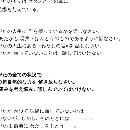
がたの多くは
と その輩に
サタン
足場を与えている。
がたの人生に 何を願っているかを話しなさい。
 あたかも 現実・ほんとうのものであるように話なさい。
がたの人生にある «わたしの旨»を 話しなさい。
がたが 願っていないことは､ 話してはいけない。
がたの全ての状況で
の超自然的な力を 解き放ちなさい。
 痛みを考え悩み､ 悲しんでいてはいけない。
がたが かつて 試練に面していないとは
いないが､ しかし､ そのときには
=> corner
がたは 窮地に わたしをもとう。
』