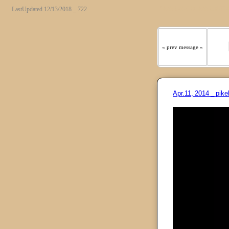
『わたしの羊は わたしの声
LastUpdated 12/13/2018 _ 722
« prev message «
Apr.11, 2014 _ p