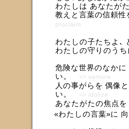
わたしは あなたがた
教えと言葉の信頼性
proclaim
わたしの子たちよ､ 
わたしの守りのうち
危険な世界のなかに
い。
=> venture
人の事がらを 偶像
い。
=> idolize
あなたがたの焦点を
«わたしの言葉»に 