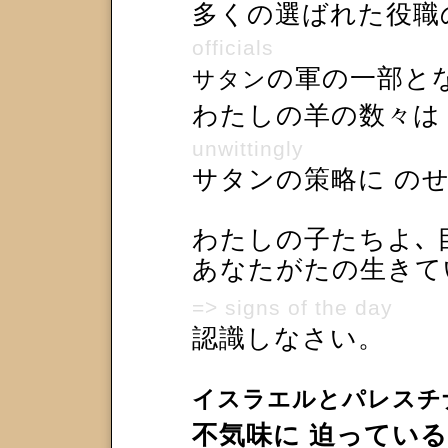
多くの選ばれた役
officials
の軍の一部と
サタン
わたしの羊の数々
unwittingly
サタンの策略に の
わたしの子たちよ､
あなたがたの生きて
=> signs of the day
認識しなさい。
イスラエルとパレスチ
不気味に 迫ってい