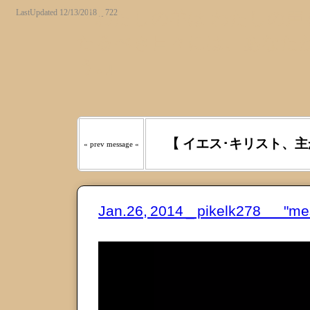
LastUpdated 12/13/2018 _ 722
『わたしの羊は わたしの声を
たるべき日々には、あなたが
う｡』
【 イエス･キリスト、主
« prev message «
Jan.26, 2014 _ pikelk278 "m