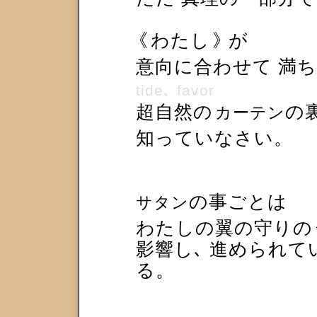
《
わたし
》
が
意向に合わせて 
tide､ favor
超自然の
の
カーテン
知っていなさい。
の事ごとは
サタン
わたしの翼の守りの
影響し､ 進められて
る。