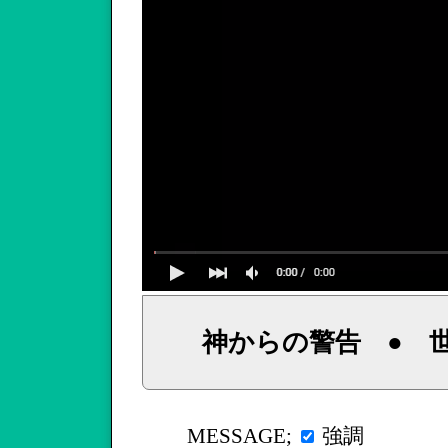
神からの警告 ● 
イェシュア、イエス・キリストからのメッセージ、神からの言葉、主からの言葉、聖霊による啓示、預言、愛しき
強調
MESSAGE;