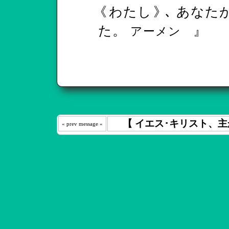
《
わたし
》
､ あなた
た。
』
アーメン
【 イエス･キリスト、主
« prev message «
わたしは 
えた｡ 《