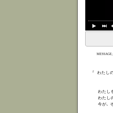
イェシュア、イエス・キリストからのメッセージ、神からの
MESSAGE
『
わたしの
わたし
わたし
今が､