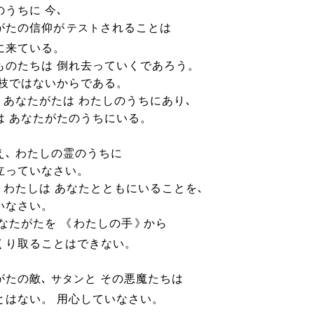
うちに 今､
がたの信仰が
されることは
テスト
に来ている。
ものたちは 倒れ去っていくであろう。
 枝ではないからである。
､ あなたがたは わたしのうちにあり､
は あなたがたのうちにいる。
え､ わたしの霊のうちに
立っていなさい。
､ わたしは あなたとともにいることを､
いなさい。
なたがたを 《
わたしの手
》
から
くり取ることはできない。
がたの敵､
と その悪魔たちは
サタン
とはない。 用心していなさい。