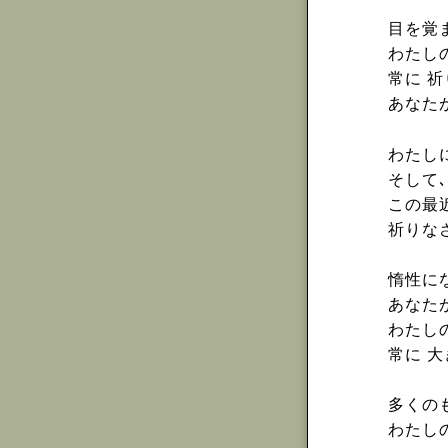
目を覚
わたし
常に 
あなた
わたし
そして
この最
祈りな
惰性に
あなた
わたし
常に 
多くの
わたし