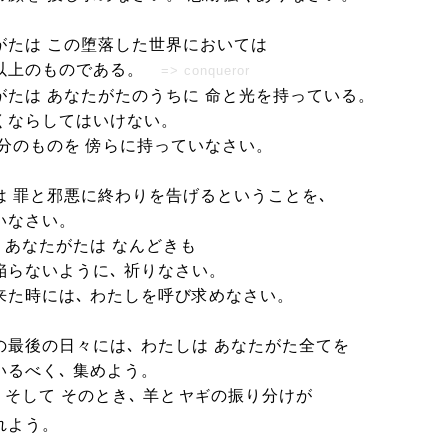
がたは この堕落した世界においては
以上のものである。
=> conqueror
がたは あなたがたのうちに 命と光を持っている。
くならしてはいけない。
余分のものを 傍らに持っていなさい。
は 罪と邪悪に終わりを告げるということを､
いなさい。
､ あなたがたは なんどきも
陥らないように､ 祈りなさい。
来た時には､ わたしを呼び求めなさい。
の最後の日々には､ わたしは あなたがた全てを
いるべく､ 集めよう。
 そして そのとき､ 羊と
の振り分けが
ヤギ
れよう。