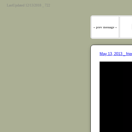
『わたしの羊は わたしの声
LastUpdated 12/13/2018 _ 722
« prev message «
May.13, 2013 _ fr