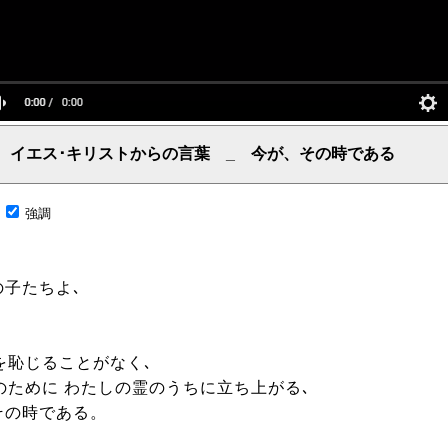
イエス･キリストからの言葉 _ 今が、その時である
言葉、主からの言葉、聖霊による啓示、預言、愛しき言葉、レーマ、父、ヤハウェ
;
強調
子たちよ､
を恥じることがなく､
のために わたしの霊のうちに立ち上がる､
 その時である。