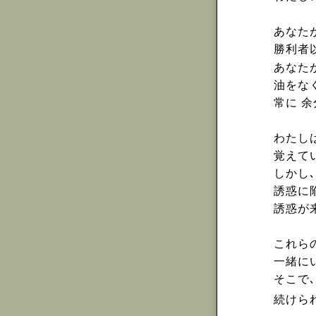
あなた
勝利者
あなた
油をな
常に 
わたし
覚えて
しかし
誘惑に
誘惑が
これら
一緒に
そこで､
続けら