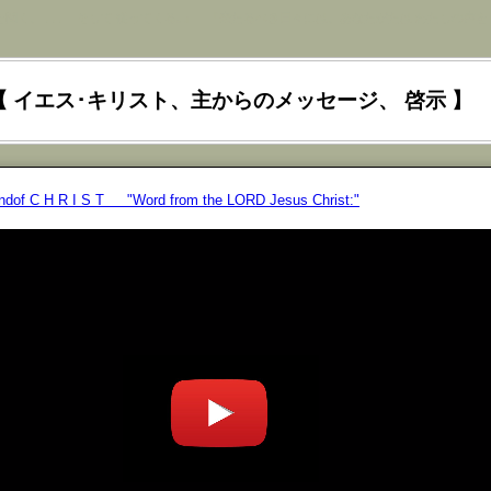
を聞く、 ､､､ そして 従ってくる｡』 『来たるべき日々には、あなたがたは わたしの声を
【 イエス･キリスト、主からのメッセージ、 啓示 】
iendof C H R I S T "Word from the LORD Jesus Christ:"