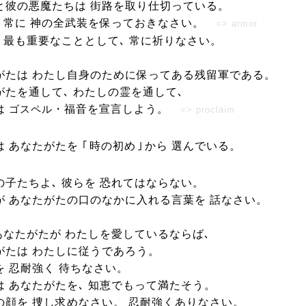
と彼の悪魔たちは 街路を取り仕切っている。
､ 常に 神の全武装を保っておきなさい。
=> armor
､ 最も重要なこととして､ 常に祈りなさい。
がたは わたし自身のために保ってある残留軍である。
がたを通して､ わたしの霊を通して､
は
・福音を宣言しよう。
ゴスペル
=> proclaim
は あなたがたを
｢
時の初め
｣
から 選んでいる。
の子たちよ､ 彼らを 恐れてはならない。
が あなたがたの口のなかに入れる言葉を 話なさい。
 あなたがたが わたしを愛しているならば､
がたは わたしに従うであろう。
を 忍耐強く 待ちなさい。
は あなたがたを､ 知恵でもって満たそう。
の顔を 捜し求めなさい。 忍耐強くありなさい。