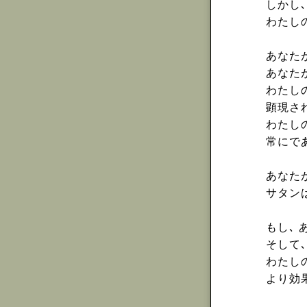
しかし
わたし
あなた
あなた
わたし
顕現さ
わたし
常にで
あなた
サタン
もし､ 
そして
わたし
より効