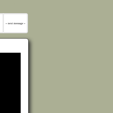
 はっきりと聞くであろう｡』
» next message »