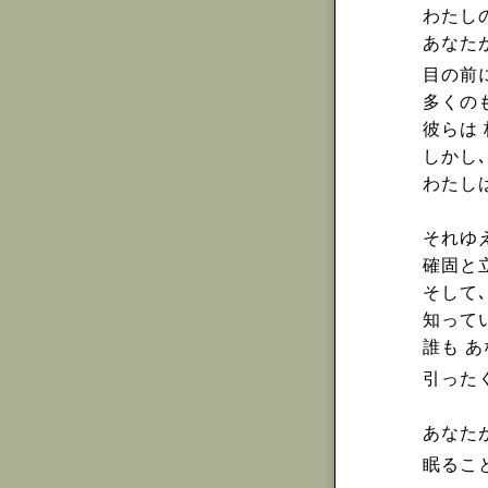
わたしの
あなた
目の前
多くの
彼らは
しかし
わたし
それゆ
確固と
そして
知って
誰も あ
引った
あなた
眠るこ