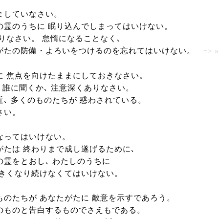
ましていなさい。
の霊のうちに 眠り込んでしまってはいけない。
祈りなさい。 怠惰になることなく､
がたの防備・よろいをつけるのを忘れてはいけない。
=> a
に 焦点を向けたままにしておきなさい。
､ 誰に聞くか､ 注意深くありなさい。
近､ 多くのものたちが 惑わされている。
さい。
なってはいけない。
がたは 終わりまで成し遂げるために､
の霊をとおし､ わたしのうちに
大きくなり続けなくてはいけない。
ものたちが あなたがたに 敵意を示すであろう。
のものと告白するものでさえもである。