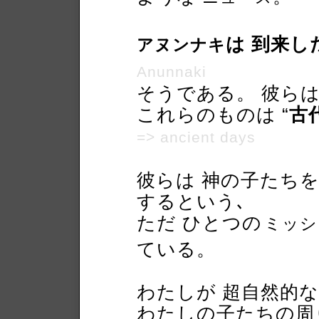
は 到来
アヌンナキ
Anunnaki
そうである。 彼ら
これらのものは “
古
=> ancient days
彼らは 神の子たちを
するという､
ただ ひとつの
ミッシ
ている。
わたしが 超自然的
わたしの子たちの周