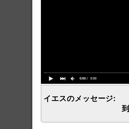
イエスのメッセージ:
イェシュア、イエス・キリストからのメッセージ、神からの言葉、主からの言葉、聖霊による啓示、預言、愛しき