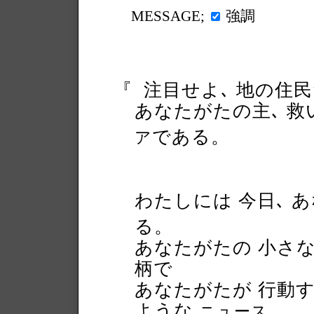
強調
MESSAGE;
『
注目せよ､ 地の住
あなたがたの主､ 救
である。
ア
わたしには 今日､ 
る。
あなたがたの 小さな
柄で
あなたがたが 行動
ような
。
ニュース