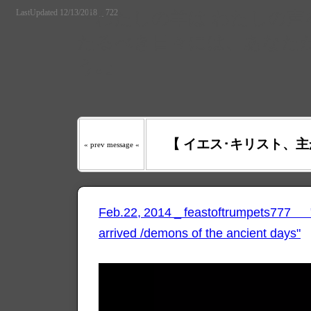
LastUpdated 12/13/2018 _ 722
『わたしの羊は わたしの声を
たるべき日々には、あなたが
う｡』
【 イエス･キリスト、主
« prev message «
Feb.22, 2014 _ feastoftrumpets777 
arrived /demons of the ancient days"