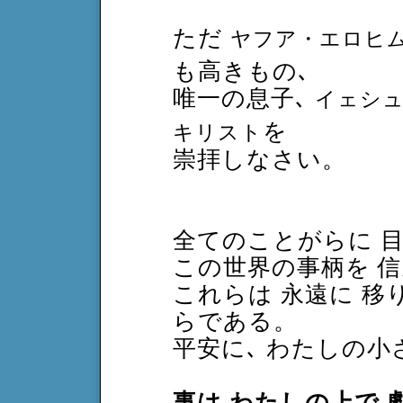
ただ
ヤフア・エロヒ
も高きもの､
唯一の息子､
イェシュ
を
キリスト
崇拝しなさい。
全てのことがらに 
この世界の事柄を 
これらは 永遠に 
らである。
平安に､ わたしの
事は わたしの上で