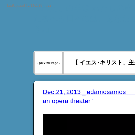
LastUpdated 12/13/2018 _ 722
『わたしの羊は わたしの声を
たるべき日々には、あなたが
う｡』
【 イエス･キリスト、主
« prev message «
Dec.21, 2013 _ edamosamos "th
an opera theater"