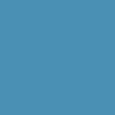
わたしは 
えた｡ 《