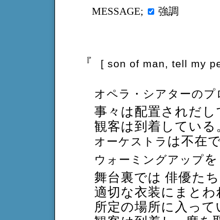
強調
MESSAGE;
『
[ son of man, tell my p
オペラ・シアターのプ
事々は配置されだし
観客は到着している
は不在で
オーケストラ
を
ウォーミングアップ
舞台裏では 俳優た
適切な衣装にまとわ
所定の場所に入って