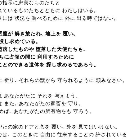
の指示に忠実なものたちと
れているものたちとともに わたしはいる。
きには 状況を 調べるために 外に 出る時ではない。
魔が 解き放たれ､ 地上を 覆い､
 捜し求めている。
堕落したものや 堕落した天使たちも､
のちに占領の間に 利用するために
ことのできる遺体を 探し求めるであろう。
に 祈り､ それらの獣から 守られるように 頼みなさい。
は あなたがたに それを 与えよう。
 また､ あなたがたの家畜を 守り､
頼めば､ あなたがたの所有物をも 守ろう。
がたの家のドアと窓を 覆い､ 外を 見てはいけない。
では､ このときに 自由に 往来することの 許されている