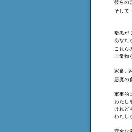
彼らの
そして
暗黒が 
あなた
これら
非常物
家畜､ 
悪魔の
軍事的
わたし
けれど
わたし
安全な場