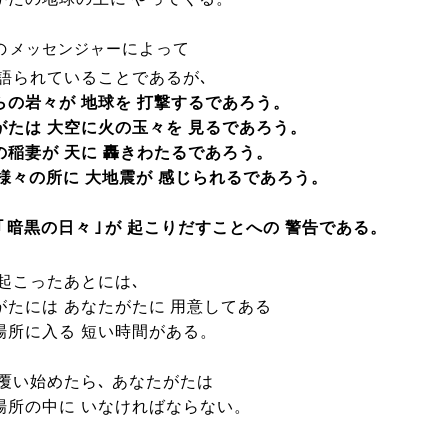
の
によって
メッセンジャー
 語られていることであるが､
らの岩々が 地球を 打撃するであろう。
がたは 大空に火の玉々を 見るであろう。
の稲妻が 天に 轟きわたるであろう。
 様々の所に 大地震が 感じられるであろう。
｢
暗黒の日々
｣
が 起こりだすことへの 警告である。
 起こったあとには､
がたには あなたがたに 用意してある
場所に入る 短い時間がある。
 覆い始めたら､ あなたがたは
場所の中に いなければならない。