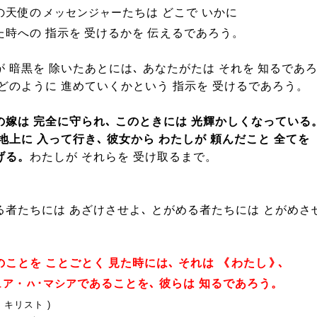
の天使の
たちは どこで いかに
メッセンジャー
た時への 指示を 受けるかを 伝えるであろう。
が 暗黒を 除いたあとには､ あなたがたは それを 知るであ
 どのように 進めていくかという 指示を 受けるであろう。
の嫁は 完全に守られ､ このときには 光輝かしくなっている
地上に 入って行き､ 彼女から わたしが 頼んだこと 全てを
げる。
わたしが それらを 受け取るまで。
る者たちには あざけさせよ､ とがめる者たちには とがめさ
ことを ことごとく 見た時には､ それは 《
わたし
》
､
であることを､ 彼らは 知るであろう。
ュア・ㇵ･マシア
・キリスト )