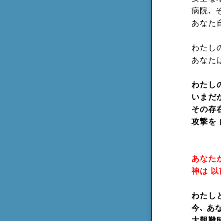
病院､
あなた
わたし
あなた
わたし
いまだ
その存
攻撃を
あなた
神は 
わたし
今､ 
大艱難