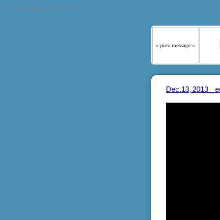
『わたしの羊は わたしの声
LastUpdated 12/13/2018 _ 722
« prev message «
Dec.13, 2013 _ 