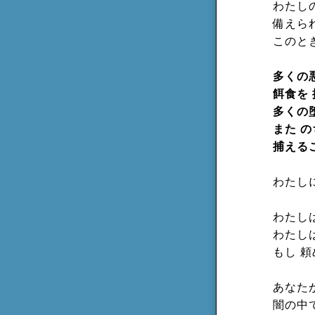
わたし
備えら
このと
多くの悪
餌食を
多くの
また 
捕える
わたし
わたし
わたしは
もし 
あなた
闇の中