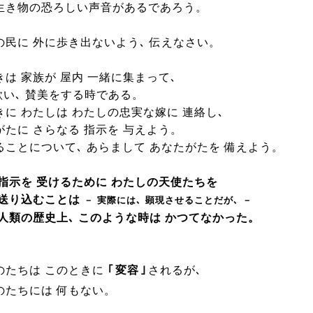
生き物の恐ろしい声音があるであろう。
の民に 外に歩き出ないよう､ 伝えなさい。
は 家族が 屋内 一緒に集まって､
歌い､ 賛美をする時である。
きに わたしは わたしの忠実な嫁に 連絡し､
がたに さらなる 指示を 与えよう。
ることについて､ あらまして あなたがたを 備えよう。
 指示を 受けるために わたしの天使たちを
 送り込むことは
－ 実際には､ 顕現させることだが､ －
 人類の歴史上､ このような時は かつてなかった。
のたちは このときに
｢
変容
｣
されるが､
のたちには 何もない。