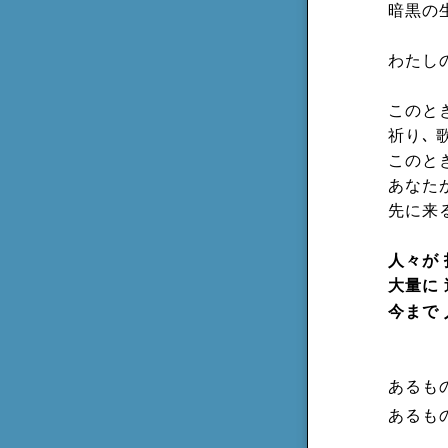
暗黒の
わたし
このとき
祈り､ 
このと
あなた
先に来
人々が
大量に
今まで
あるも
あるも