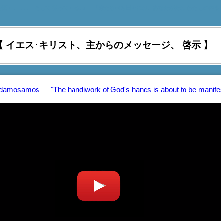
を聞く、 ､､､ そして 従ってくる｡』 『来たるべき日々には、あなたがたは わたしの声を
【 イエス･キリスト、主からのメッセージ、 啓示 】
edamosamos "The handiwork of God's hands is about to be manife