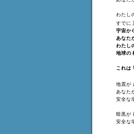
わたし
すでに
宇宙か
あなた
わたし
地球の
これは
地震が
あなた
安全な
暗黒が
安全な