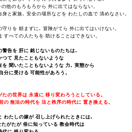
 その他のもろもろから 外に出てはならない。
自身と家族､ 安全の場所などを わたしの血で 清めなさい。
の守りを 頼まずに､ 冒険がてら 外に出てはいけない。
は すべての人たちを 助けることはできない。
の警告を 肝に 銘じないものたちは､
かつて 見たこともないような
在を 聞いたこともないような 力､ 実態から
 自分に受ける 可能性があろう。
がたの世界は 永遠に 移り変わろうとしている。
以前の 無法の時代を 法と秩序の時代に 置き換える。
と わたしの嫁が 召し上げられたときには､
あなたがたが 俗に知っている 教会時代は
時代に 移り変わる。