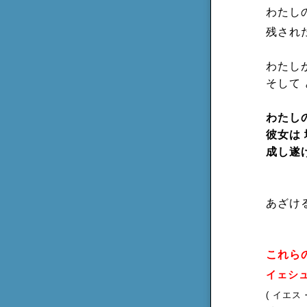
わたし
残され
わたし
そして
わたし
彼女は 
成し遂
あざけ
これらの
イェシ
( イエス