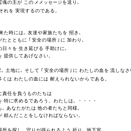
霊魂の主が この
を送り､
メメッセージ
 それを 実現するのである。
来た時には､ 友達や家族たちを 招き､
がたとともに
｢
安全の場所
｣
に 加わり､
の日々を 生き延びる 手助けに､
を 提供してあげなさい。
家､ 土地に､ そして
｢
安全の場所
｣
に わたしの血を 流しな
多くは わたしの血には 耐えられないからである。
に責任を負うものたちは
を 特に求めるであろう。わたしは､ ・・・・
も､ あなたがたは 他の者たちと同様､
が 頼んだことをしなければならない。
所を探し､ 守りが得られるよう 祈り､ 地下室､