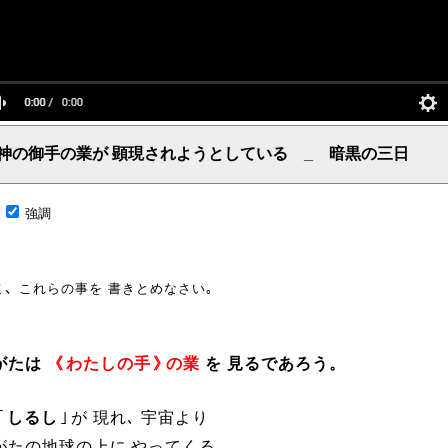
神の御手の業が 顕現されようとしている _ 暗黒の三日
言葉、主からの言葉、聖霊による啓示、預言、愛しき言葉、レーマ、父、ヤハウェ
;
強調
よ､
これらの事を 書きとめなさい｡
がたは
《
わたしの手
》
の業
を 見るであろう。
｢
しるし
｣
が 現れ､ 宇宙より
がたの地球の上に やってくる。