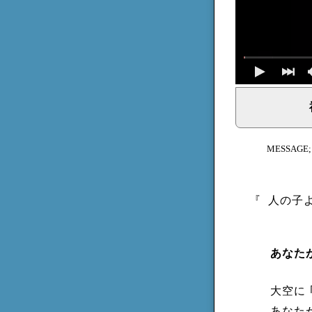
イェシュア、イエス・キリストからのメッセージ、神からの
MESSAGE
『
人の子
あなた
大空に
あなた