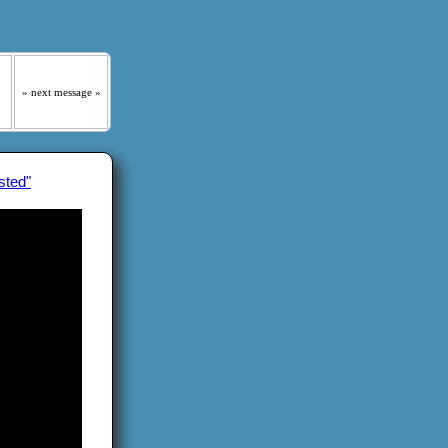
 はっきりと聞くであろう｡』
» next message »
sted"