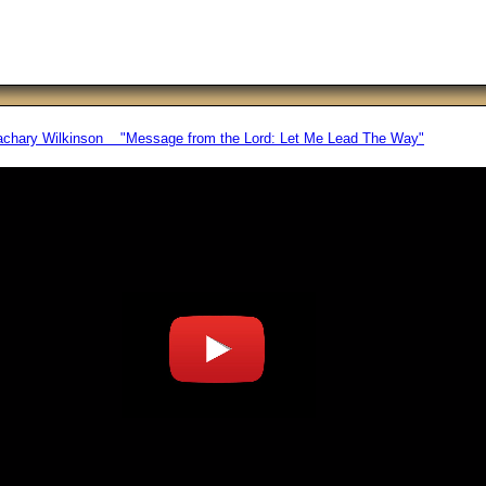
achary Wilkinson "Message from the Lord: Let Me Lead The Way"