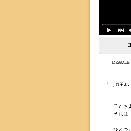
イェシュア、イエス・キリストからのメッセージ、神からの
MESSAGE
『
[ 息子よ
子たち
それは
ひとつ