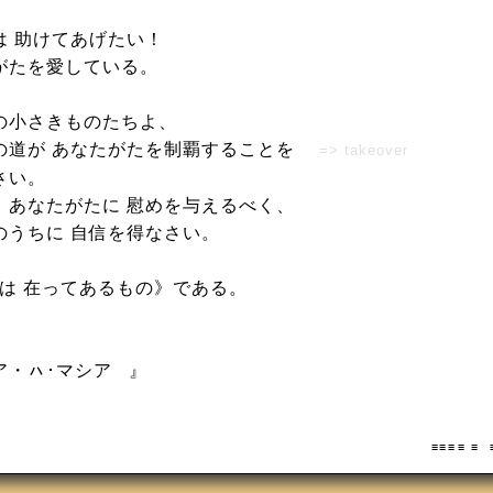
は 助けてあげたい！
がたを愛している。
の小さきものたちよ、
の道が あなたがたを制覇することを
=> takeover
さい。
、あなたがたに 慰めを与えるべく、
のうちに 自信を得なさい。
は 在ってあるもの》である。
ア・ㇵ･マシア 』
≡ ≡ ≡ ≡ 