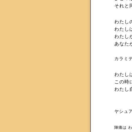
それと
わたし
わたし
わたし
あなた
カラミ
わたし
この時に
わたし
ヤシュ
陣痛は 