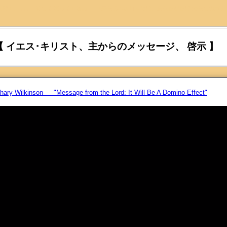
を聞く、 ､､､ そして 従ってくる｡』 『来たるべき日々には、あなたがたは わたしの声を
【 イエス･キリスト、主からのメッセージ、 啓示 】
chary Wilkinson "Message from the Lord: It Will Be A Domino Effect"