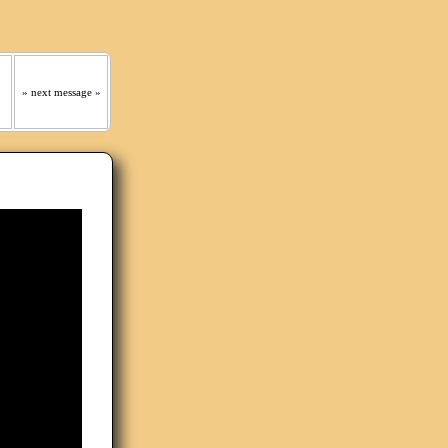
 はっきりと聞くであろう｡』
» next message »