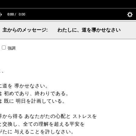
主からのメッセージ: わたしに、道を導かせなさい
言葉、主からの言葉、聖霊による啓示、預言、愛しき言葉、レーマ、父、ヤハウェ
;
強調
よ、
に道を 導かせなさい。
は 初めであり、終わりである。
は 既に 明日を計画している。
界から得る あなたがたの心配と
を
ストレス
と交換し、全ての理解を超える平安を
がたに 与えることを許しなさい。