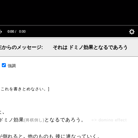
主からのメッセージ: それは ドミノ効果となるであろう
言葉、主からの言葉、聖霊による啓示、預言、愛しき言葉、レーマ、父、ヤハウェ
;
強調
､ これを書きとめなさい。]
よ､
効果
となるであろう。
ドミノ
(将棋倒し)
=> domino effect
が倒れると､ 他のものも 後に連なっていく。