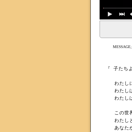
イェシュア、イエス・キリストからのメッセージ、神からの
MESSAGE
『
子たち
わたし
わたし
わたし
この世
わたし
あなた