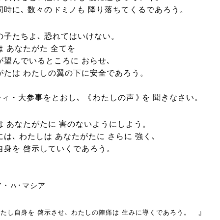
同時に､ 数々の
も 降り落ちてくるであろう。
ドミノ
の子たちよ､ 恐れてはいけない。
は あなたがた 全てを
が望んでいるところに おらせ､
がたは わたしの翼の下に安全であろう。
・大参事をとおし､ 《
わたしの声
》
を 聞きなさい。
ティ
は あなたがたに 害のないようにしよう。
は､ わたしは あなたがたに さらに 強く､
自身を 啓示していくであろう。
ア・ㇵ･マシア
』
わたし自身を 啓示させ､ わたしの陣痛は 生みに導くであろう。