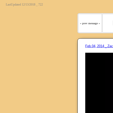
『わたしの羊は わたしの声
LastUpdated 12/13/2018 _ 722
« prev message «
Feb.04, 2014 _ Za