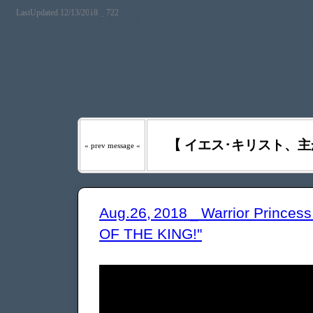
LastUpdated 12/13/2018 _ 722
『わたしの羊は わたしの声を
たるべき日々には、あなたが
う｡』
【 イエス･キリスト、主
« prev message «
Aug.26, 2018 _ Warrior Prin
OF THE KING!"