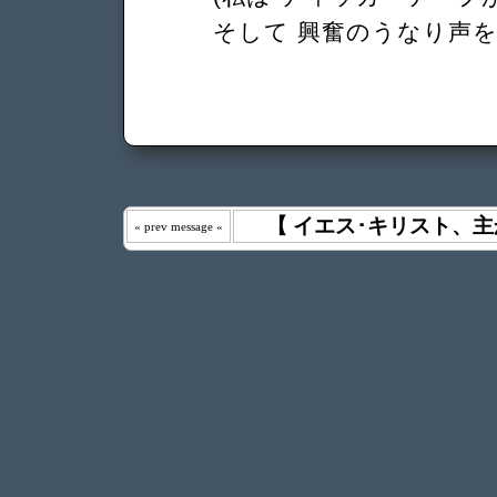
そして 興奮のうなり声を
【 イエス･キリスト、主
« prev message «
わたしは 
えた｡ 《