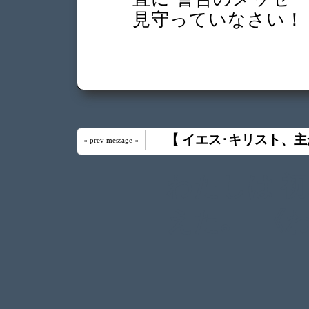
見守っていなさい
【 イエス･キリスト、主
« prev message «
わたしは 
えた｡ 《