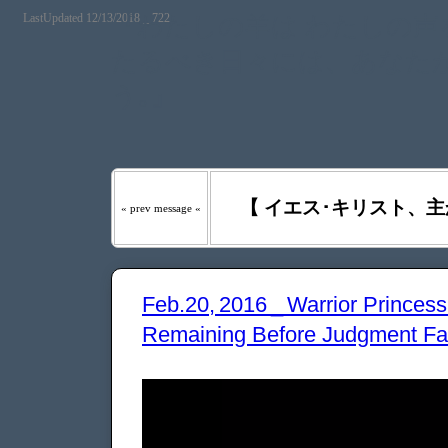
LastUpdated 12/13/2018 _ 722
『わたしの羊は わたしの声を
たるべき日々には、あなたが
う｡』
【 イエス･キリスト、主
« prev message «
Feb.20, 2016 _ Warrior Princ
Remaining Before Judgment Fal