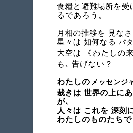
食糧と避難場所を受
るであろう。
月相の推移を 見な
星々は 如何なる
パ
大空は 《
わたしの
も､ 告げない？
わたしの
メッセンジ
裁きは 世界の上に
が､
人々は これを 深
わたしのものたちで