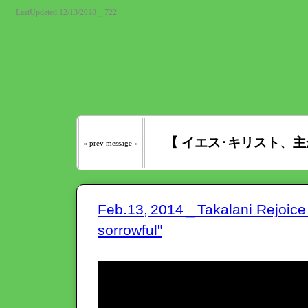
LastUpdated 12/13/2018 _ 722
『わたしの羊は わたしの声を
たるべき日々には、あなたが
う｡』
【 イエス･キリスト、主
« prev message «
Feb.13, 2014 _ Takalani Rejoi
sorrowful"