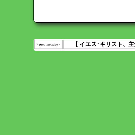
【 イエス･キリスト、主
« prev message «
わたしは 
えた｡ 《