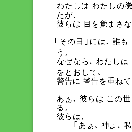
わたしは わたしの
たが､
彼らは 目を覚まさ
｢
その日
｣
には､ 誰
う。
なぜなら､ わたしは
をとおして､
警告に 警告を重ね
あぁ､ 彼らは この
る。
彼らは､
｢
あぁ､ 神よ､ 