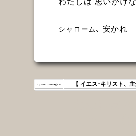
わたしは 思いがけ
､ 安かれ
シャローム
【 イエス･キリスト、主
« prev message «
わたしは 
えた｡ 《