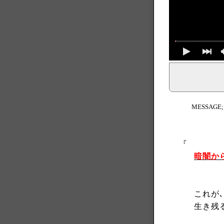
イェシュア、イエス・キリストからのメッセージ、神からの
MESSAGE
『
暗闇か
これが､
生き残