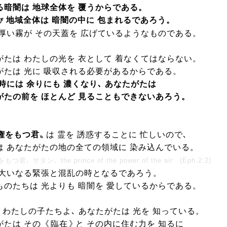
る暗闇は 地球全体を 覆うからである。
地域全体は 暗闇の中に 包まれるであろう。
び
 厚い霧が その天蓋を 広げているようなものである。
がたは わたしの光を 衣として 着なくてはならない。
がたは 光に 吸収される必要があるからである。
時には 余りにも 濃くなり､ あなたがたは
がたの前を ほとんど 見ることもできないあろう。
権をもつ君
〟
は 霊を 誘惑することに 忙しいので､
は あなたがたの地の全ての領域に 染み込んでいる。
君､ サタン､ the prince of the power of the air (Eph.2:2)
 大いなる緊張と混乱の時となるであろう。
ものたちは 光よりも 暗闇を 愛しているからである。
 わたしの子たちよ､ あなたがたは 光を 知っている。
がたは その《
臨在
》
と その内に住む力を 知るに