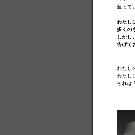
至って
わたしは
多くの
しかし
告げて
わたし
わたし
それは