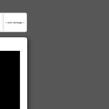
 はっきりと聞くであろう｡』
» next message »