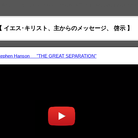
を聞く、 ､､､ そして 従ってくる｡』 『来たるべき日々には、あなたがたは わたしの声を
【 イエス･キリスト、主からのメッセージ、 啓示 】
_ Stephen Hanson "THE GREAT SEPARATION"