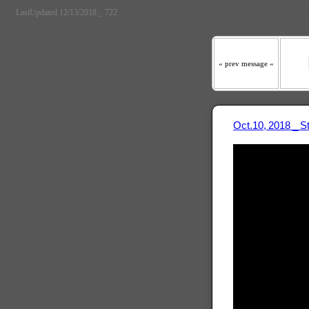
『わたしの羊は わたしの声
LastUpdated 12/13/2018 _ 722
« prev message «
Oct.10, 2018 