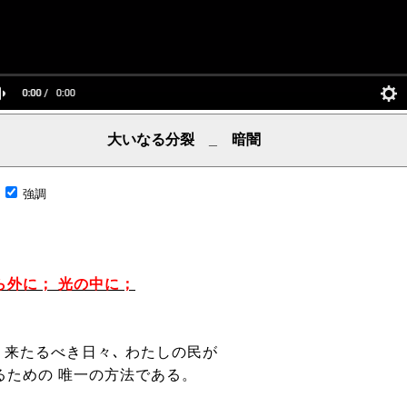
大いなる分裂 _ 暗闇
言葉、主からの言葉、聖霊による啓示、預言、愛しき言葉、レーマ、父、ヤハウェ
;
強調
ら外に； 光の中に；
 来たるべき日々､ わたしの民が
るための 唯一の方法である。