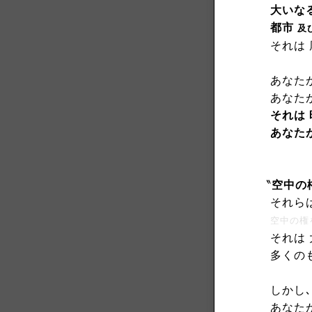
大いな
都市
及
それは
あなた
あなた
それは 
あなた
〝
空中の
それら
空中の権をもつ
それは
多くの
しかし､
あなた