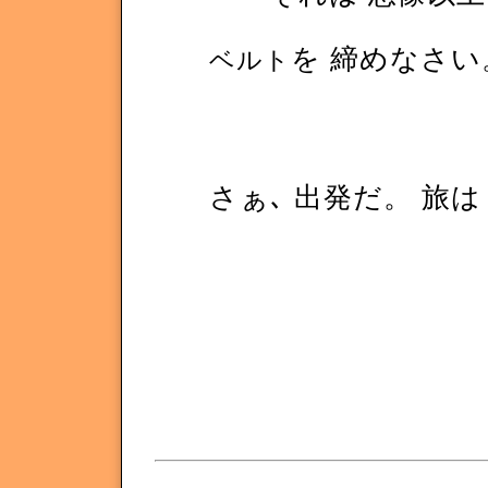
を 締めなさ
ベルト
さぁ､ 出発だ。 旅