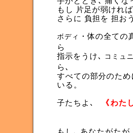
手がとどき､ 痛くな
もし 片足が弱ければ
さらに 負担を 担お
・体の全ての真
ボディ
ら
指示をうけ､
コミュ
ら､
すべての部分のために
いる。
子たちよ､
《
わた
もし､ あなたがたが