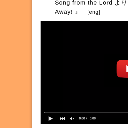
Song from the Lord よ
Away! 』
[eng]