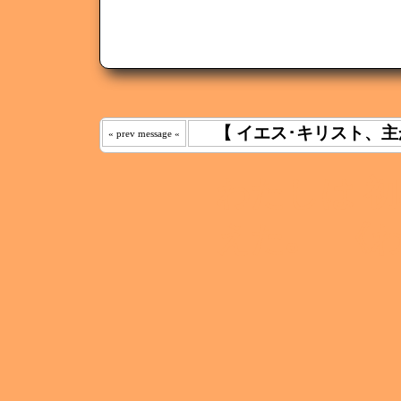
【 イエス･キリスト、主
« prev message «
わたしは 
えた｡ 《