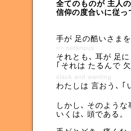
全てのものが 主人
信仰の度合いに従っ
手が 足の酷いさま
=> nefarious
それとも､ 耳が 足に
｢
それは たるんで 
slack and wanting
わたしは 言おう､
｢
しかし､ そのような
いくは､ 頭である。