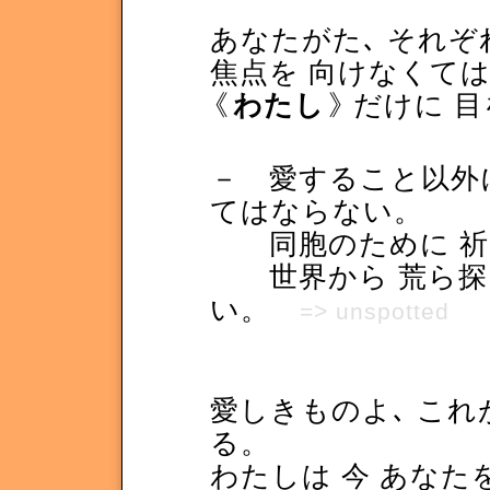
あなたがた､ それぞ
焦点を 向けなくて
《
わたし
》
だけに 
－ 愛すること以外に
てはならない。
同胞のために 祈
世界から 荒ら探
い。
=> unspotted
愛しきものよ､ これ
る。
わたしは 今 あなた