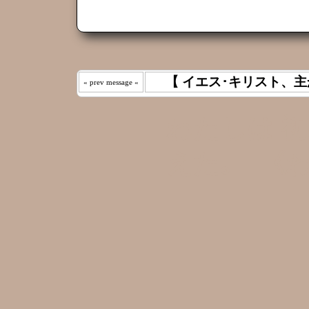
【 イエス･キリスト、主
« prev message «
わたしは 
えた｡ 《