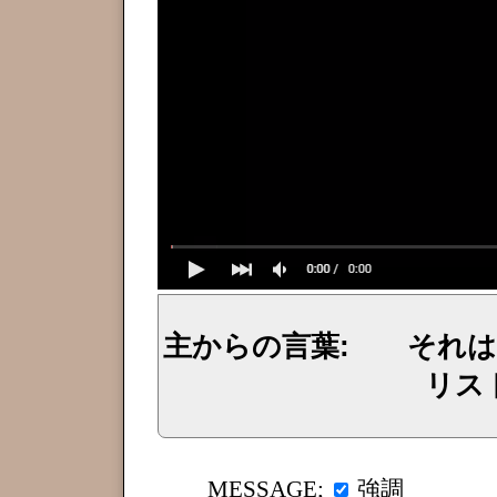
主からの言葉: それ
リス
イェシュア、イエス・キリストからのメッセージ、神からの言葉、主からの言葉、聖霊による啓示、預言、愛しき
強調
MESSAGE;