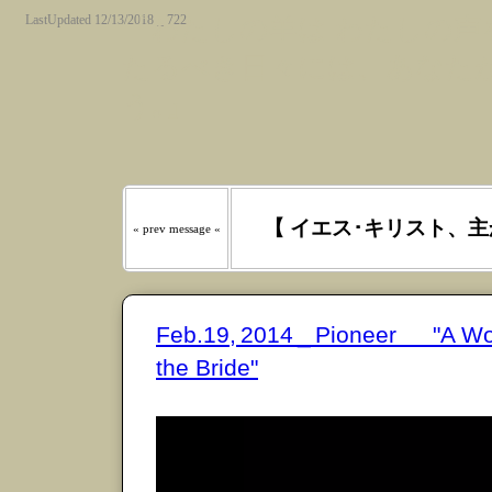
LastUpdated 12/13/2018 _ 722
『わたしの羊は わたしの声を
たるべき日々には、あなたが
う｡』
【 イエス･キリスト、主
« prev message «
Feb.19, 2014 _ Pioneer "A Wor
the Bride"