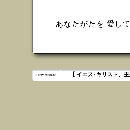
あなたがたを 愛し
【 イエス･キリスト、主
« prev message «
わたしは 
えた｡ 《