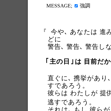
強調
MESSAGE;
『
今や､ あなたは 進
どに
警告､ 警告､ 警告し
｢
主の日
｣
は 目前だ
直ぐに､ 携挙があり､
すであろう。
彼らは わたしが 提
逃すであろう。
それは､ もし 彼ら