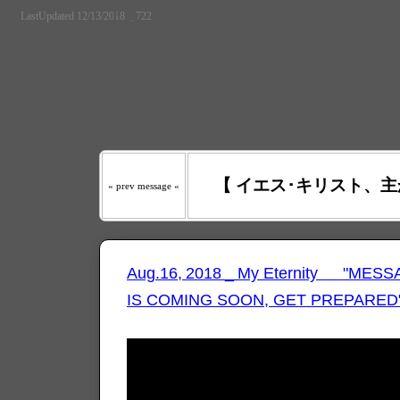
LastUpdated 12/13/2018 _ 722
『わたしの羊は わたしの声を
たるべき日々には、あなたが
う｡』
【 イエス･キリスト、主
« prev message «
Aug.16, 2018 _ My Eternity "ME
IS COMING SOON, GET PREPARED