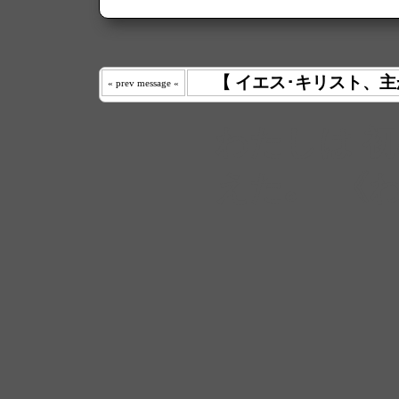
【 イエス･キリスト、主
« prev message «
わたしは 
えた｡ 《