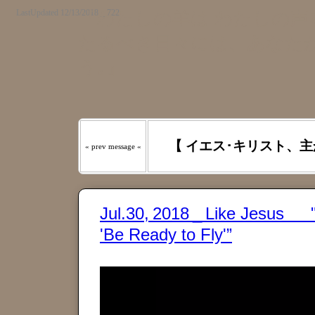
LastUpdated 12/13/2018 _ 722
『わたしの羊は わたしの声を
たるべき日々には、あなたが
う｡』
【 イエス･キリスト、主
« prev message «
Jul.30, 2018 _ Like Jesus 
'Be Ready to Fly'”