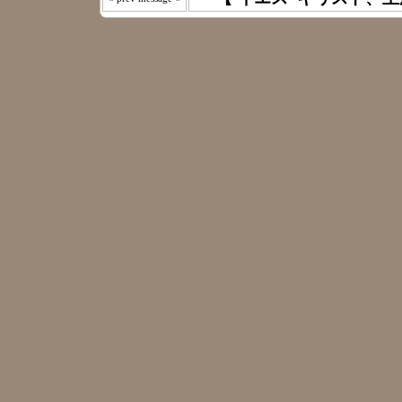
わたしは 
えた｡ 《