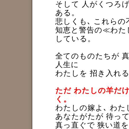
そして 人がくつろ
ある。
悲しくも､ これら
知恵と警告の≪わた
している。
全てのものたちが 真
人生に
わたしを 招き入れ
ただ わたしの羊だけ
く。
わたしの嫁よ､ わた
あなたがたが 待っ
真っ直ぐで 狭い道を