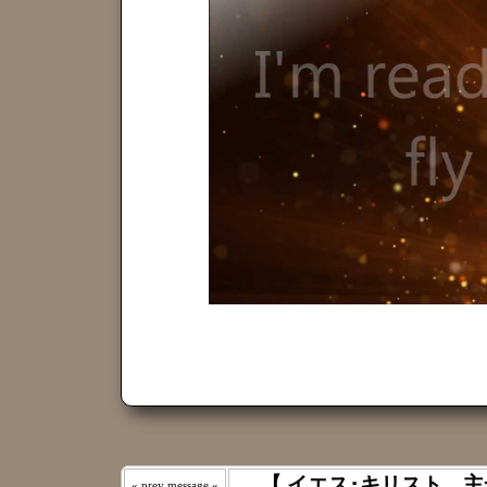
【 イエス･キリスト、主
« prev message «