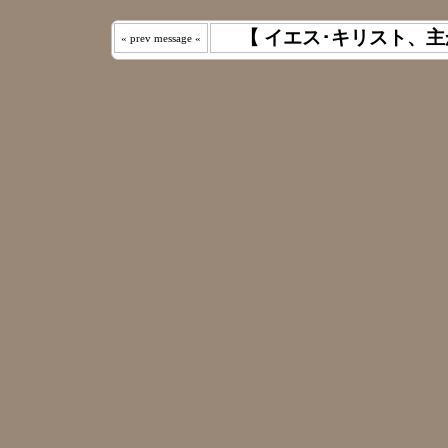
【 イエス･キリスト、主
« prev message «
わたしは 
えた｡ 《