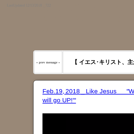
LastUpdated 12/13/2018 _ 722
『わたしの羊は わたしの声を
たるべき日々には、あなたが
う｡』
【 イエス･キリスト、主
« prev message «
Feb.19, 2018 _ Like Jesus "W
will go UP!'"