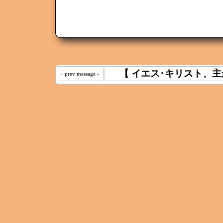
【 イエス･キリスト、主
« prev message «
わたしは 
えた｡ 《