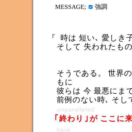
強調
MESSAGE;
『
時は 短い､ 愛しき
そして 失われたも
そうである。 世界
もに
彼らは 今 最悪にま
前例のない時､ そし
unparalleled
｢
終わり
｣
が ここに
here