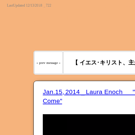
LastUpdated 12/13/2018 _ 722
『わたしの羊は わたしの声を
たるべき日々には、あなたが
う｡』
【 イエス･キリスト、主
« prev message «
Jan.15, 2014 _ Laura Enoch "W
Come"