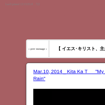
LastUpdated 12/13/2018 _ 722
『わたしの羊は わたしの声を
たるべき日々には、あなたが
う｡』
【 イエス･キリスト、主
« prev message «
Mar.10, 2014 _ Kita Ka T "My B
Rain"