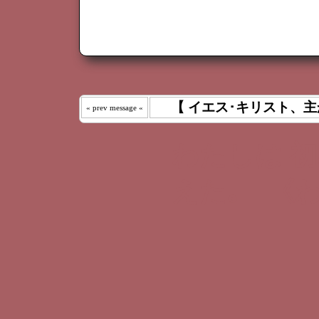
【 イエス･キリスト、主
« prev message «
わたしは 
えた｡ 《