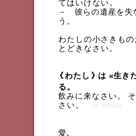
てはいけない。
－ 彼らの遺産を失
う。
わたしの小さきもの
とどきなさい。
《
わたし
》
は «生き
る。
飲みに来なさい。 そ
さい。
=> Whole
愛､