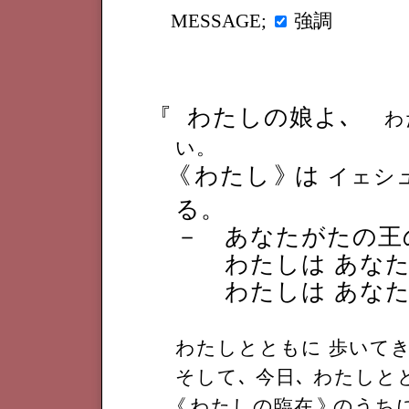
強調
MESSAGE;
『
わたしの娘よ､
わ
い。
《
わたし
》
は
イェシ
る。
－ あなたがたの王
わたしは あなた
わたしは あなた
わたしとともに 歩いて
そして､ 今日､ わたしと
《
わたしの臨在
》
のうち