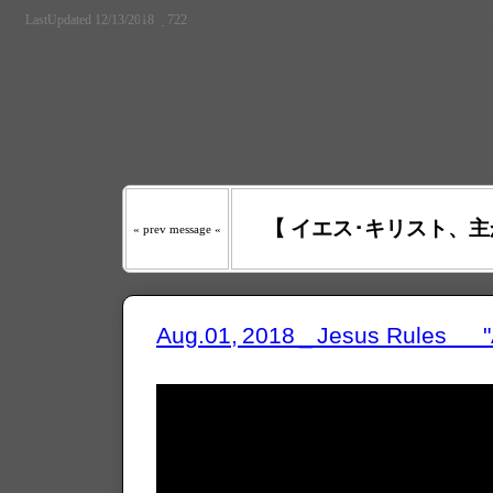
LastUpdated 12/13/2018 _ 722
『わたしの羊は わたしの声を
たるべき日々には、あなたが
う｡』
【 イエス･キリスト、主
« prev message «
Aug.01, 2018 _ Jesus Rules 