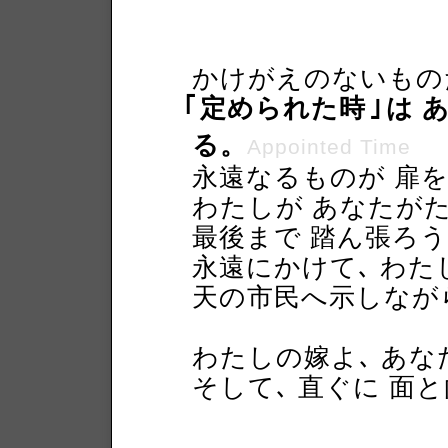
かけがえのないもの
｢
定められた時
｣
は 
る。
Appointed Time
永遠なるものが 扉
わたしが あなたが
最後まで 踏ん張ろ
永遠にかけて､ わた
天の市民へ示しなが
わたしの嫁よ､ あな
そして､ 直ぐに 面