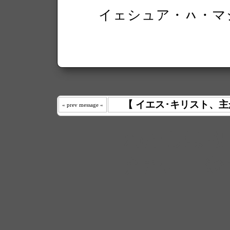
イェシュア・ㇵ・
【 イエス･キリスト、主
« prev message «
わたしは 
えた｡ 《