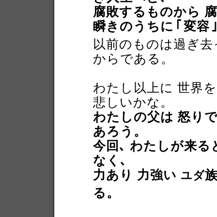
腐敗するものから 
瞬きのうちに
｢
変容
以前のものは過ぎ去っ
からである。
わたし以上に 世界
悲しいかな。
わたしの父は 怒りで
あろう。
今回､ わたしが来る
なく､
力あり 力強い
ユダ
る。