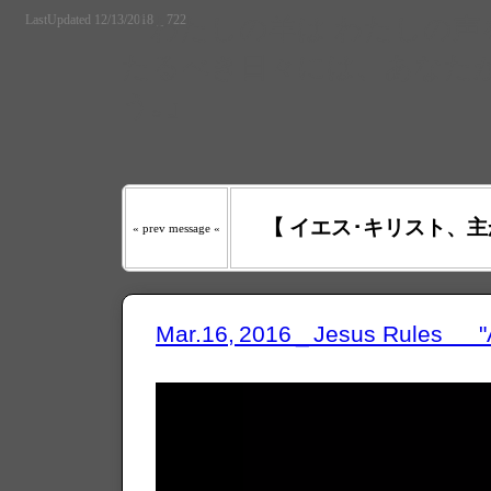
LastUpdated 12/13/2018 _ 722
『わたしの羊は わたしの声を
たるべき日々には、あなたが
う｡』
【 イエス･キリスト、主
« prev message «
Mar.16, 2016 _ Jesus Rules