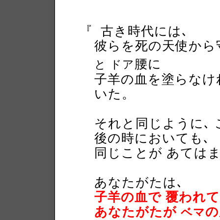
『
古き時代には､
彼らを死の天使から
腰に
と ドア
子羊の血を塗らなけ
いた。
それと同じように､
後の時においても､
同じことが あては
あなたがたは､
子羊の血で 覆われ
あなたがたが
の
ベマ