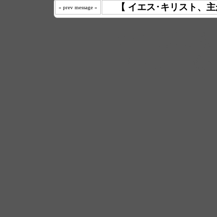
【 イエス･キリスト、主
« prev message «
わたしは 
えた｡ 《