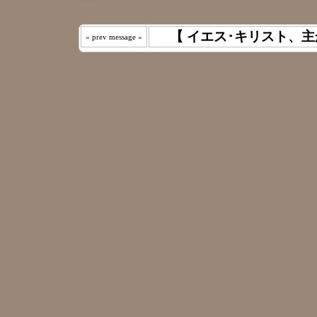
【 イエス･キリスト、主
« prev message «
わたしは 
えた｡ 《