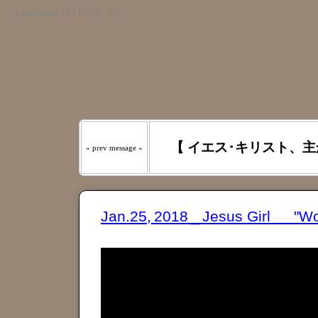
LastUpdated 12/13/2018 _ 722
『わたしの羊は わたしの声を
たるべき日々には、あなたが
う｡』
【 イエス･キリスト、主
« prev message «
Jan.25, 2018 _ Jesus Girl "Wo