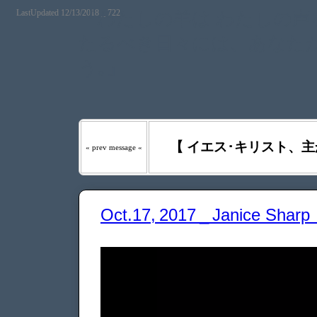
LastUpdated 12/13/2018 _ 722
『わたしの羊は わたしの声を
たるべき日々には、あなたが
う｡』
【 イエス･キリスト、主
« prev message «
Oct.17, 2017 _ Janice Shar