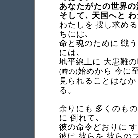
あなたがたの世界の
そして､ 天国へと 
わたしを 捜し求め
ちには､
命と魂のために 戦
には､
地平線上に 大患難の
始めから 今に
(時の)
見られることはなか
る。
余りにも 多くのもの
に 倒れて､
彼の命令どおりに 
彼は 彼らを 彼ら