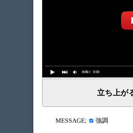
立ち上が
イェシュア、イエス・キリストからのメッセージ、神からの言葉、主からの言葉、聖霊による啓示、預言、愛しき
強調
MESSAGE;