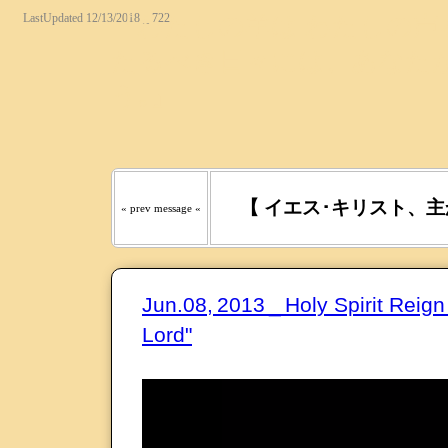
LastUpdated 12/13/2018 _ 722
『わたしの羊は わたしの声を
たるべき日々には、あなたが
う｡』
【 イエス･キリスト、主
« prev message «
Jun.08, 2013 _ Holy Spirit Rei
Lord"