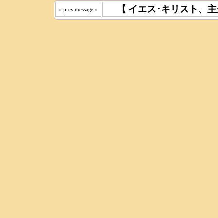
【 イエス･キリスト、主
« prev message «
わたしは 
えた｡ 《