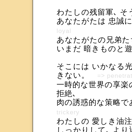
わたしの残留軍､ そ
あなたがたは 忠誠
loyal
あなたがたの兄弟た
いまだ 暗きものと
そこには いかなる
きない。
=> penetra
一時的な世界の享楽
拒絶､
肉の誘惑的な策略
trickery
わたしの 愛しき油
しっかりして､ よ