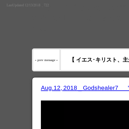
LastUpdated 12/13/2018 _ 722
『わたしの羊は わたしの声を
たるべき日々には、あなたが
う｡』
【 イエス･キリスト、主
« prev message «
Aug.12, 2018 _ Godshealer7 "