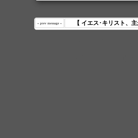
【 イエス･キリスト、主
« prev message «
わたしは 
えた｡ 《