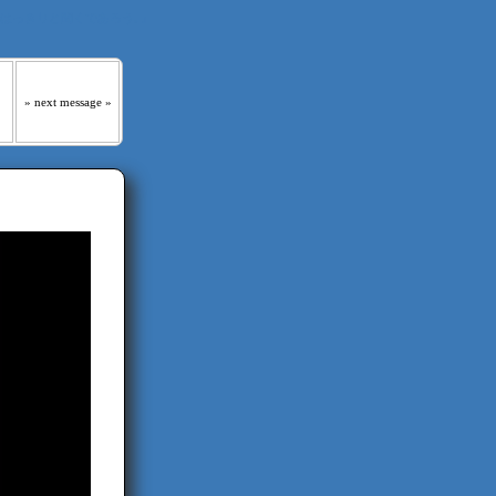
 はっきりと聞くであろう｡』
» next message »