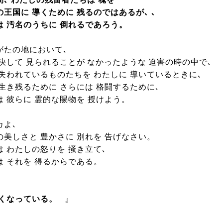
王国に 導くために 残るのではあるが､ ､
は 汚名のうちに 倒れるであろう。
がたの地において､
 決して 見られることが なかったような 迫害の時の中で､
 失われているものたちを わたしに 導いているときに､
 生き残るために さらには 格闘するために､
は 彼らに 霊的な賜物を 授けよう。
カよ､
の美しさと 豊かさに 別れを 告げなさい。
は わたしの怒りを 掻き立て､
は それを 得るからである。
なくなっている。
』