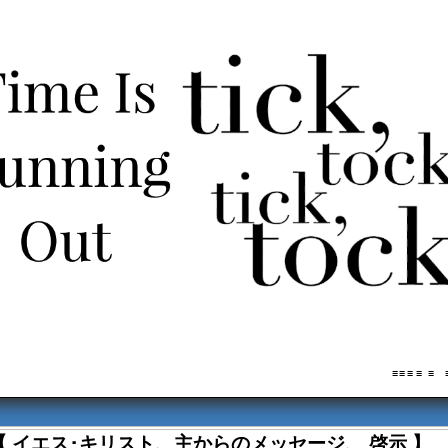
≡ ≡ ≡ ≡ 
【 イエス･キリスト、主からのメッセージ、 啓示 】