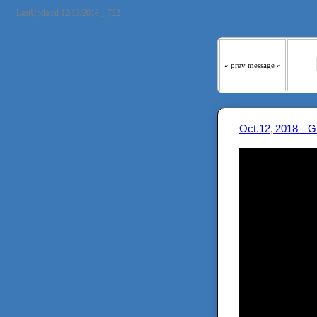
『わたしの羊は わたしの声
LastUpdated 12/13/2018 _ 722
« prev message «
Oct.12, 2018 _