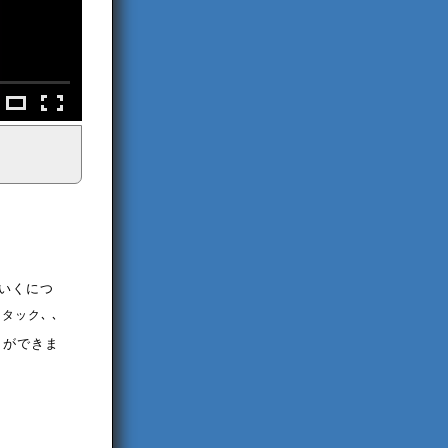
ていくにつ
クタック､ ､
とができま