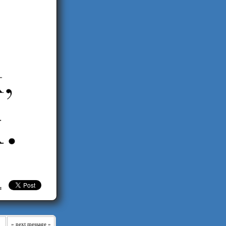
≡ ≡
» next message »