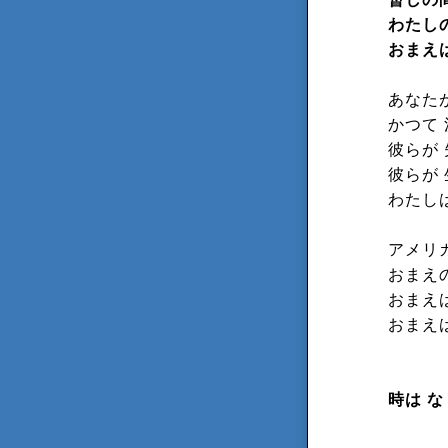
わたしの
おまえ
あなた
かつて
彼らが
彼らが
わたし
アメリ
おまえ
おまえ
おまえ
時は 