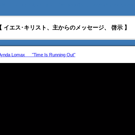
を聞く、 ､､､ そして 従ってくる｡』 『来たるべき日々には、あなたがたは わたしの声を
【 イエス･キリスト、主からのメッセージ、 啓示 】
 Glynda Lomax "Time Is Running Out"