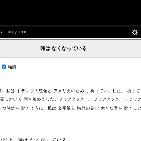
時は なくなっている
言葉、主からの言葉、聖霊による啓示、預言、愛しき言葉、レーマ、父、ヤハウェ
;
強調
前､ 私は トランプ大統領と アメリカのために 祈っていました。 祈っ
は 霊において 聞き始めました。
チックタック､ ､ ､ チックタック､ ､ ､ チッ
もつ時計を 聞くように､ 私は 文字通り 時計の刻む 大きな音を 聞くこ
の民よ､ 時は なくなっている。