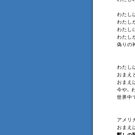
わたし
わたし
わたし
わたし
偽りの
わたし
おまえ
おまえ
今や､
世界中
アメリ
おまえ
暫しの