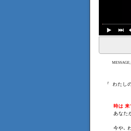
イェシュア、イエス・キリストからのメッセージ、神からの
MESSAGE
『
わたしの
時は 
あなた
今や､ 