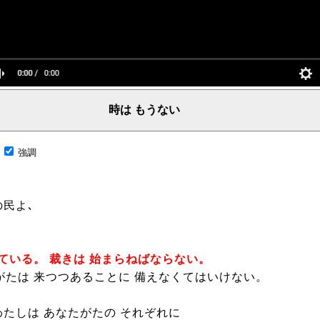
時は もうない
言葉、主からの言葉、聖霊による啓示、預言、愛しき言葉、レーマ、父、ヤハウェ
;
強調
民よ､
来ている。 裁きは 始まらねばならない。
がたは 来つつあることに 備えなくてはいけない。
わたしは あなたがたの それぞれに