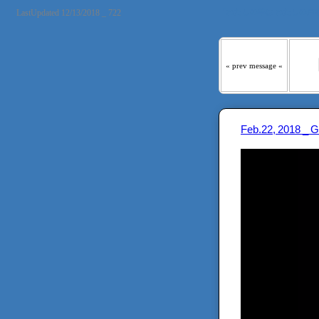
『わたしの羊は わたしの声
LastUpdated 12/13/2018 _ 722
« prev message «
Feb.22, 2018 _