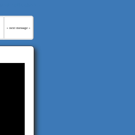
 はっきりと聞くであろう｡』
» next message »