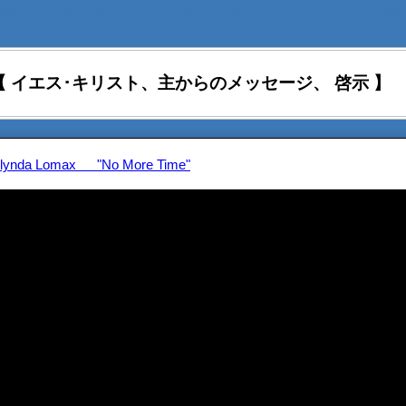
を聞く、 ､､､ そして 従ってくる｡』 『来たるべき日々には、あなたがたは わたしの声を
【 イエス･キリスト、主からのメッセージ、 啓示 】
 Glynda Lomax "No More Time"