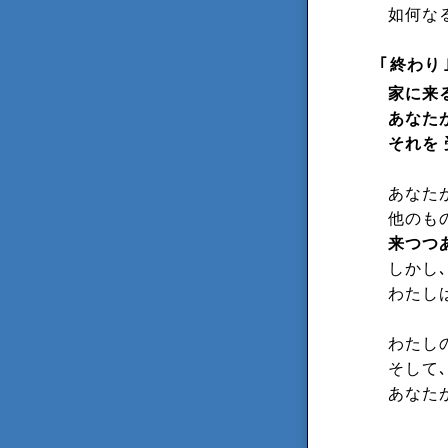
如何な
｢
終わり
家に来
あなた
それを
あなた
他のも
来つつ
しかし
わたし
わたし
そして､
あなた