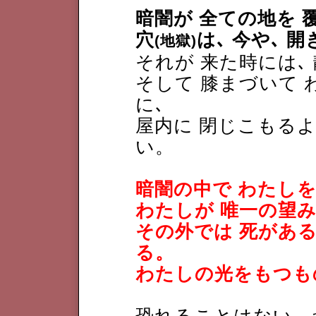
暗闇が 全ての地を 
穴
は､ 今や､ 
(地獄)
それが 来た時には､
そして 膝まづいて 
に､
屋内に 閉じこもるよ
い。
暗闇の中で わたしを
わたしが 唯一の望
その外では 死があ
る。
わたしの光をもつも