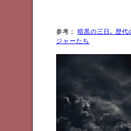
参考；
暗黒の三日､ 歴代
ジャーたち