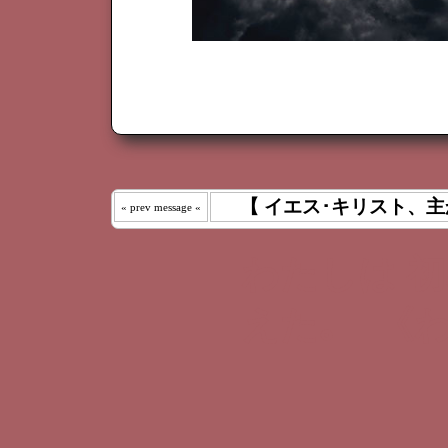
【 イエス･キリスト、主
« prev message «
わたしは 
えた｡ 《