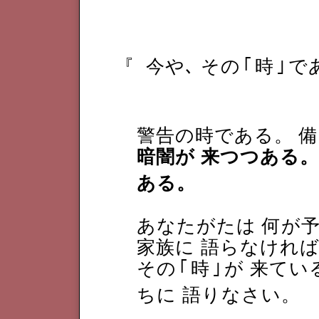
『
今や､ その
｢
時
｣
で
警告の時である。 
暗闇が 来つつある。
ある。
あなたがたは 何が
家族に 語らなけれ
その
｢
時
｣
が 来てい
ちに 語りなさい。