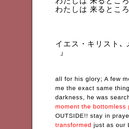
わたしは 来るとこ
わたしは 来るとこ
イエス・キリスト､ 
』
all for his glory; A few
me the exact same things.
darkness, he was searc
moment the bottomless 
OUTSIDE!! stay in pray
transformed
just as our L