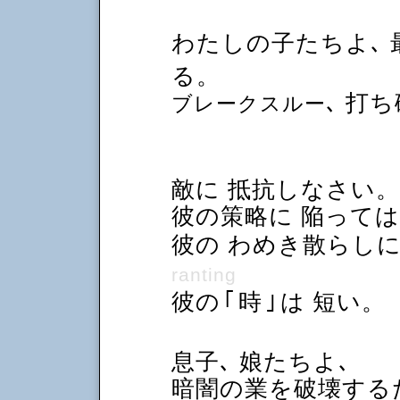
わたしの子たちよ､ 
る。
､ 打
ブレークスルー
敵に 抵抗しなさい
彼の策略に 陥って
彼の わめき散らし
ranting
彼の
｢
時
｣
は 短い。
息子､ 娘たちよ､
暗闇の業を破壊する