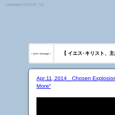
LastUpdated 12/13/2018 _ 722
『わたしの羊は わたしの声を
たるべき日々には、あなたが
う｡』
【 イエス･キリスト、主
« prev message «
Apr.11, 2014 _ Chosen Explos
More"