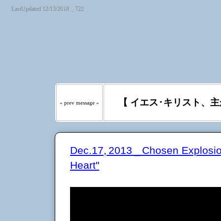
LastUpdated 12/13/2018 _ 722
『わたしの羊は わたしの声を
たるべき日々には、あなたが
う｡』
【 イエス･キリスト、主
« prev message «
Dec.17, 2013 _ Chosen Explosi
Heart"