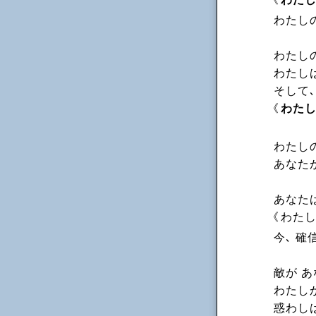
わたし
わたし
わたし
そして､
《
わた
わたし
あなた
あなた
《
わた
今､ 確
敵が 
わたし
惑わし