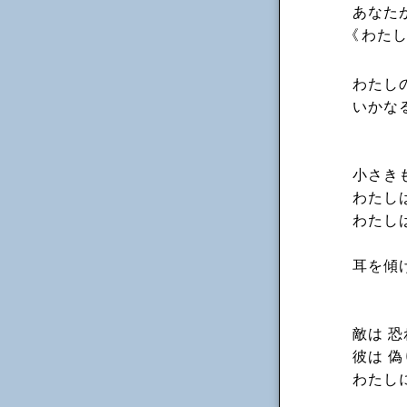
あなた
《
わた
わたし
いかな
小さき
わたし
わたし
耳を傾
敵は 恐
彼は 
わたし