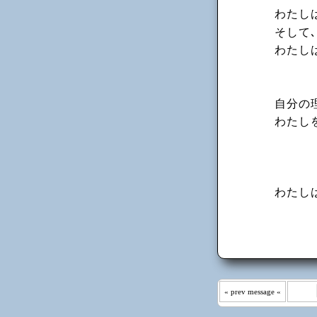
わたしは
そして
わたし
自分の
わたし
わたし
« prev message «