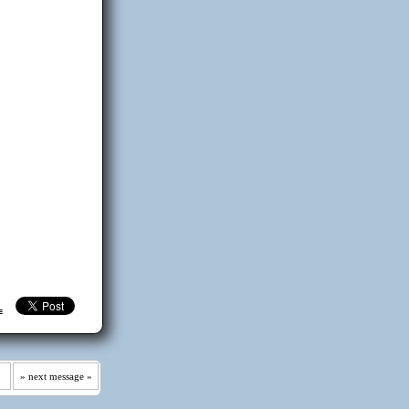
≡ ≡
» next message »