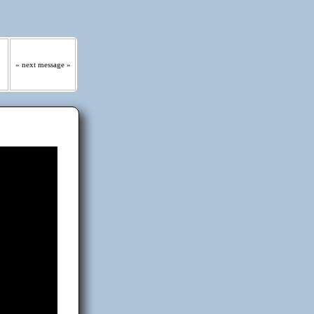
 はっきりと聞くであろう｡』
» next message »