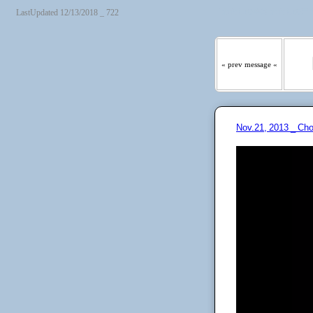
『わたしの羊は わたしの声
LastUpdated 12/13/2018 _ 722
« prev message «
Nov.21, 2013 _ Ch