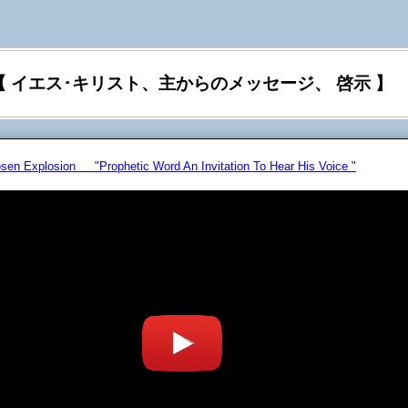
を聞く、 ､､､ そして 従ってくる｡』 『来たるべき日々には、あなたがたは わたしの声を
【 イエス･キリスト、主からのメッセージ、 啓示 】
osen Explosion "Prophetic Word An Invitation To Hear His Voice "