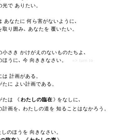
の光で ありたい。
は あなたに 何ら害がないように､
を取り囲み､ あなたを 覆いたい。
の小さき かけがえのないものたちよ､
のほうに､ 今 向ききなさい。
=> turn to
には 計画がある。
がたに よい計画である。
がたは 《
わたしの臨在
》
をなしに､
の計画を､ わたしの道を 知ることはなかろう。
わたしのほうを 向きなさい。
しの臨在
》
､《
わたしの声
》
､