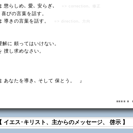
 懲らしめ､ 愛､ 安らぎ､
=> correction､ 修正
､ 喜びの言葉を話す。
は 導きの言葉を話す。
=> direction､ 方向
理解に 頼ってはいけない。
を 捜し求めなさい。
は あなたを導き､ そして 保とう。
』
≡ ≡ ≡ ≡ 
【 イエス･キリスト、主からのメッセージ、 啓示 】