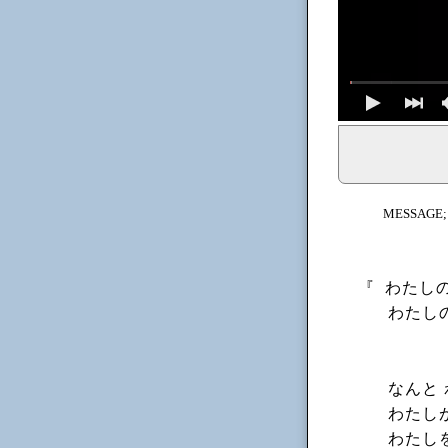
イェシュア、イエス・キリストからのメッセージ、神からの
MESSAGE
『
わたし
わたし
なんと
わたし
わたし