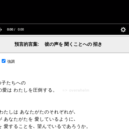
預言的言葉: 彼の声を 聞くことへの 招き
言葉、主からの言葉、聖霊による啓示、預言、愛しき言葉、レーマ、父、ヤハウェ
;
強調
の子たちへの
の愛は わたしを圧倒する。
=> overwhelm
 わたしは あなたがたのそれぞれが､
が あなたがたを 愛しているように､
を 愛することを､ 望んでいるであろうか。