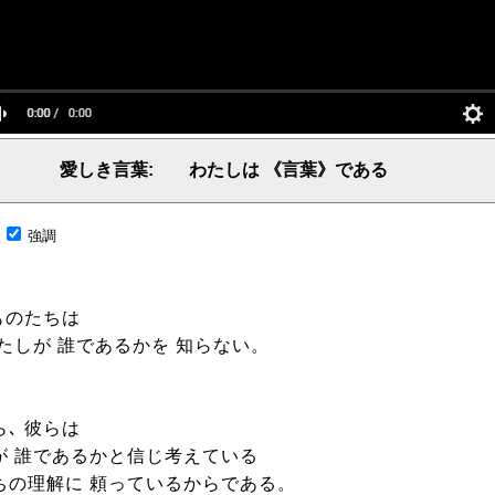
愛しき言葉: わたしは 《言葉》である
言葉、主からの言葉、聖霊による啓示、預言、愛しき言葉、レーマ、父、ヤハウェ
;
強調
ものたちは
わたしが 誰であるかを 知らない。
､ 彼らは
が 誰であるかと信じ考えている
ちの理解に 頼っているからである。