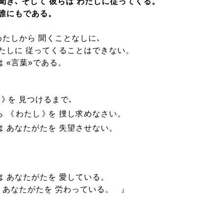
聞き､ そして 彼らは わたしに従ってくる。
 誰にもである。
わたしから 聞くことなしに､
わたしに 従ってくることはできない。
 «言葉»である。
し
》
を 見つけるまで､
 《
わたし
》
を 捜し求めなさい。
は あなたがたを 失望させない。
は あなたがたを 愛している。
､ あなたがたを 労わっている。
』