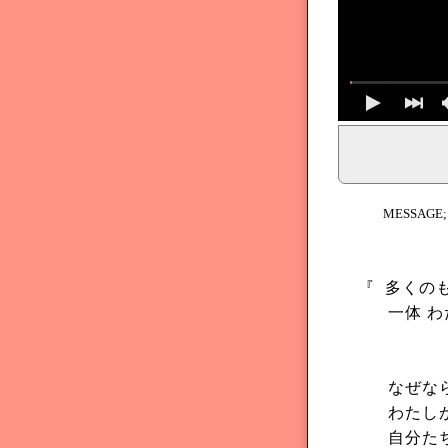
イェシュア、イエス・キリストからのメッセージ、神からの
MESSAGE
『
多くの
一体 
なぜなら
わたし
自分た