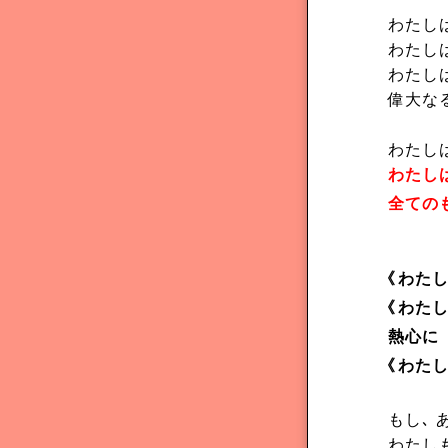
わたし
わたし
わたし
偉大な
わたし
わたし
全ての
《
わた
《
わた
熱心に 
《
わた
もし､ 
わたし