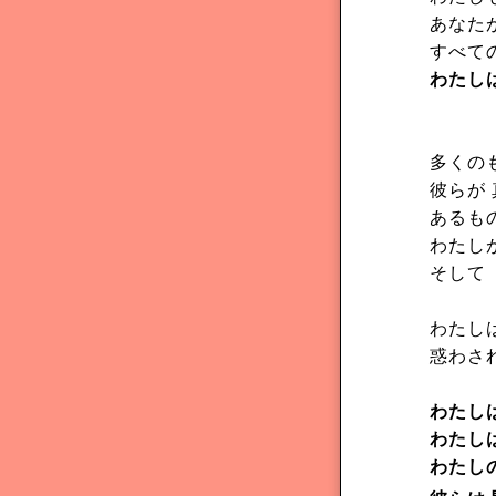
あなた
すべて
わたしは
多くの
彼らが
あるも
わたし
そして
わたし
惑わさ
わたしは
わたし
わたし