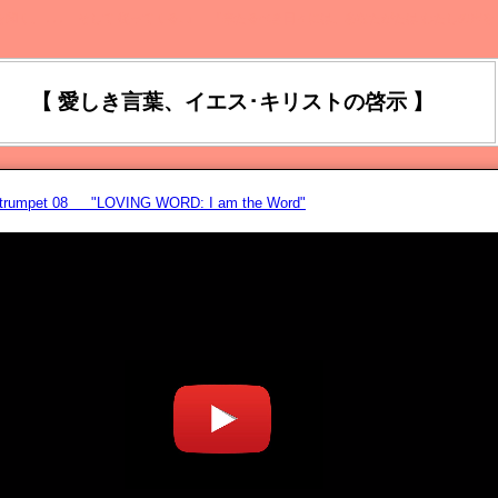
を聞く、 ､､､ そして 従ってくる｡』 『来たるべき日々には、あなたがたは わたしの声を
【 愛しき言葉、イエス･キリストの啓示 】
astrumpet 08 "LOVING WORD: I am the Word"