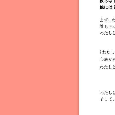
彼らは 
他には
まず､ 
誰も 
わたしは
《
わた
心底から
わたし
わたし
そして