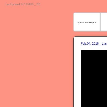
『わたしの羊は わたしの声
LastUpdated 12/13/2018 _ 201
« prev message «
Feb.04, 2016 _ L