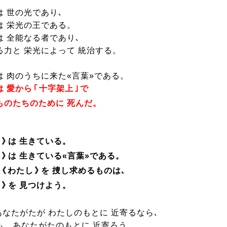
は 世の光であり､
は 栄光の王である。
は 全能なる者であり､
る力と 栄光によって 統治する。
は 肉のうちに来た«言葉»である。
は 愛から
｢
十字架上
｣
で
ものたちのために 死んだ。
し
》
は 生きている。
し
》
は 生きている«言葉»である。
《
わたし
》
を 捜し求めるものは､
し
》
を 見つけよう。
あなたがたが わたしのもとに 近寄るなら､
も あなたがたのもとに 近寄ろう。