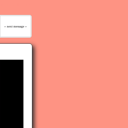
 はっきりと聞くであろう｡』
» next message »