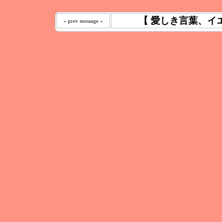
【 愛しき言葉、イ
« prev message «
わたしは 
えた｡ 《