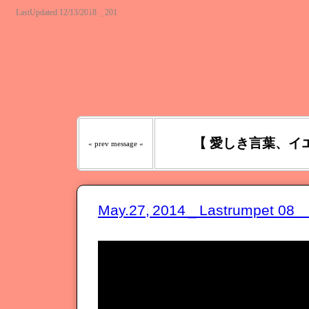
LastUpdated 12/13/2018 _ 201
『わたしの羊は わたしの声を
たるべき日々には、あなたが
う｡』
【 愛しき言葉、イ
« prev message «
May.27, 2014 _ Lastrumpet 0