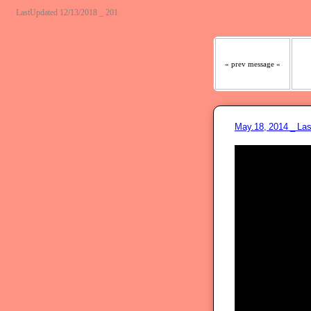
『わたしの羊は わたしの声
LastUpdated 12/13/2018 _ 201
« prev message «
May.18, 2014 _ 