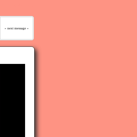
 はっきりと聞くであろう｡』
» next message »