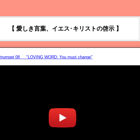
を聞く、 ､､､ そして 従ってくる｡』 『来たるべき日々には、あなたがたは わたしの声を
【 愛しき言葉、イエス･キリストの啓示 】
Lastrumpet 08 "LOVING WORD: You must change"