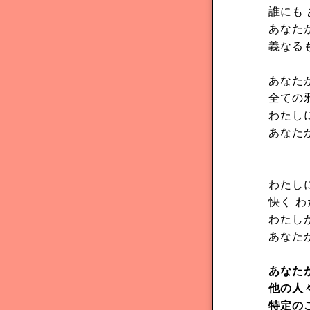
誰にも
あなた
義なる
あなた
全ての
わたし
あなた
わたし
快く 
わたし
あなた
あなた
他の人
特定の