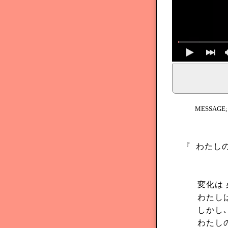
イェシュア、イエス・キリストからのメッセージ、神からの
MESSAGE
『
わたしの
変化は
わたし
しかし､
わたし