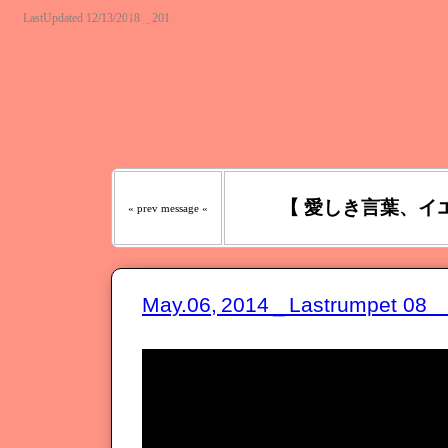
LastUpdated 12/13/2018 _ 201
『わたしの羊は わたしの声を
たるべき日々には、あなたが
う｡』
【 愛しき言葉、イ
« prev message «
May.06, 2014 _ Lastrumpet 