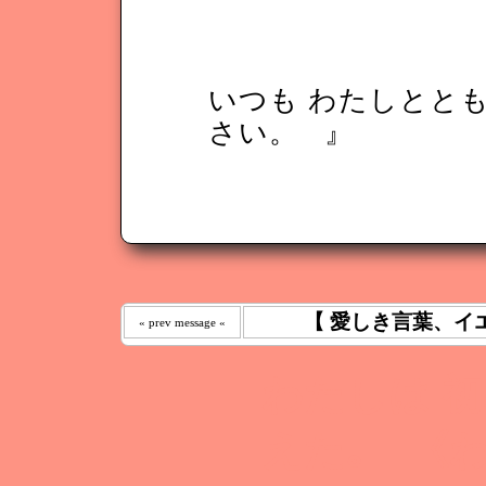
いつも わたしとと
さい。
』
【 愛しき言葉、イ
« prev message «
わたしは 
えた｡ 《