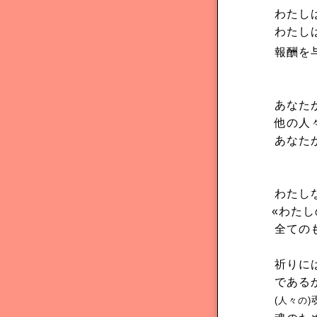
わたし
わたしは
報酬を
あなた
他の人
あなた
わたし
«わたし
全ての
祈りに
である
(人々の)