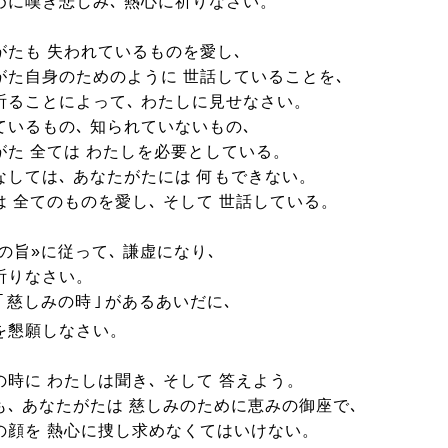
めに嘆き悲しみ､ 熱心に祈りなさい。
がたも 失われているものを愛し､
がた自身のためのように 世話していることを､
祈ることによって､ わたしに見せなさい。
ているもの､ 知られていないもの､
がた 全ては わたしを必要としている。
なしては､ あなたがたには 何もできない。
は 全てのものを愛し､ そして 世話している。
の旨»に従って､ 謙虚になり､
祈りなさい。
｢
慈しみの時
｣
があるあいだに､
を懇願しなさい。
の時に わたしは聞き､ そして 答えよう。
も､ あなたがたは 慈しみのために恵みの御座で､
の顔を 熱心に捜し求めなくてはいけない。