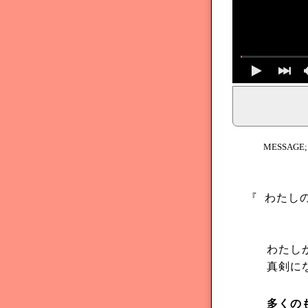
イェシュア、イエス・キリストからのメッセージ、神からの
MESSAGE
『
わたしの
わたし
真剣にな
多くの