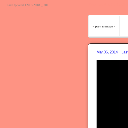
『わたしの羊は わたしの声
LastUpdated 12/13/2018 _ 201
« prev message «
Mar.06, 2014 _ L