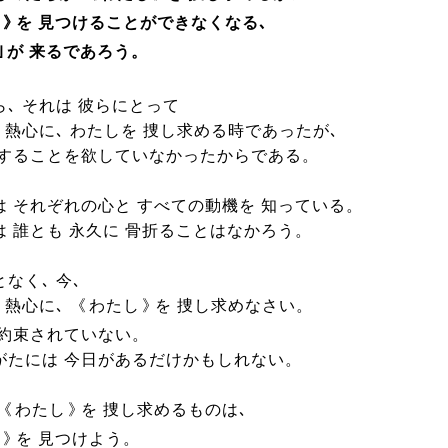
し
》
を 見つけることができなくなる､
｣
が 来るであろう。
､ それは 彼らにとって
 熱心に､ わたしを 捜し求める時であったが､
 することを欲していなかったからである。
は それぞれの心と すべての動機を 知っている。
は 誰とも 永久に 骨折ることはなかろう。
なく､ 今､
 熱心に､ 《
わたし
》
を 捜し求めなさい。
 約束されていない。
がたには 今日があるだけかもしれない。
《
わたし
》
を 捜し求めるものは､
し
》
を 見つけよう。