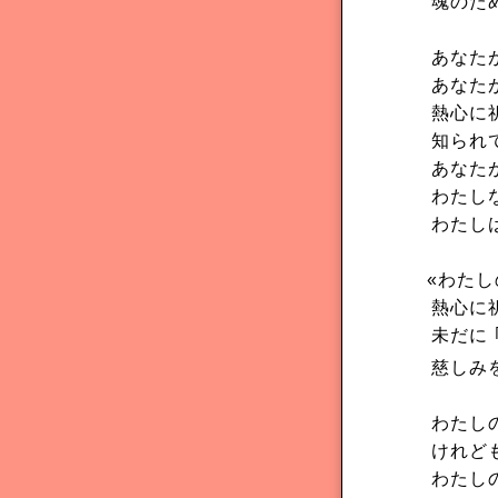
魂のた
あなた
あなた
熱心に
知られ
あなた
わたし
わたし
«わたし
熱心に
未だに
慈しみ
わたし
けれど
わたし