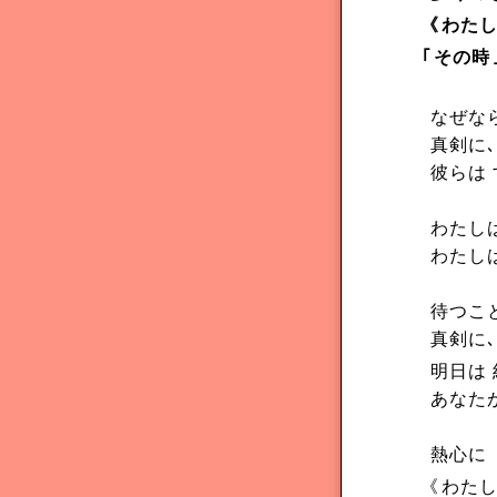
《
わた
｢
その時
なぜなら
真剣に､
彼らは
わたし
わたし
待つこと
真剣に､
明日は
あなた
熱心に 
《
わた