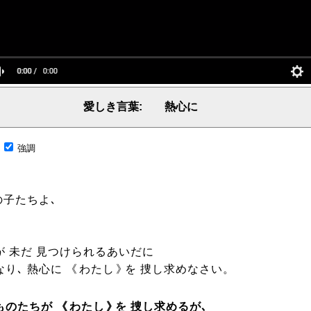
愛しき言葉: 熱心に
言葉、主からの言葉、聖霊による啓示、預言、愛しき言葉、レーマ、父、ヤハウェ
;
強調
子たちよ､
が 未だ 見つけられるあいだに
り､ 熱心に 《
わたし
》
を 捜し求めなさい。
ものたちが 《
わたし
》
を 捜し求めるが､