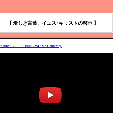
を聞く、 ､､､ そして 従ってくる｡』 『来たるべき日々には、あなたがたは わたしの声を
【 愛しき言葉、イエス･キリストの啓示 】
astrumpet 08 "LOVING WORD: Earnestly"