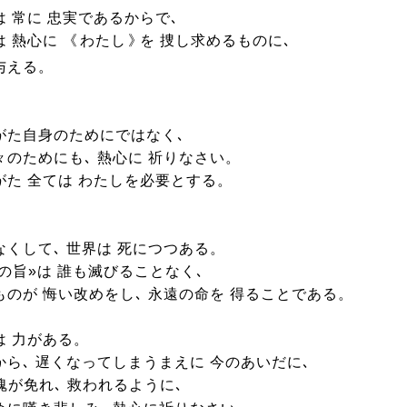
は 常に 忠実であるからで､
 熱心に 《
わたし
》
を 捜し求めるものに､
与える。
がた自身のためにではなく､
々のためにも､ 熱心に 祈りなさい。
がた 全ては わたしを必要とする。
なくして､ 世界は 死につつある。
の旨»は 誰も滅びることなく､
ものが 悔い改めをし､ 永遠の命を 得ることである。
は 力がある。
から､ 遅くなってしまうまえに 今のあいだに､
魂が免れ､ 救われるように､