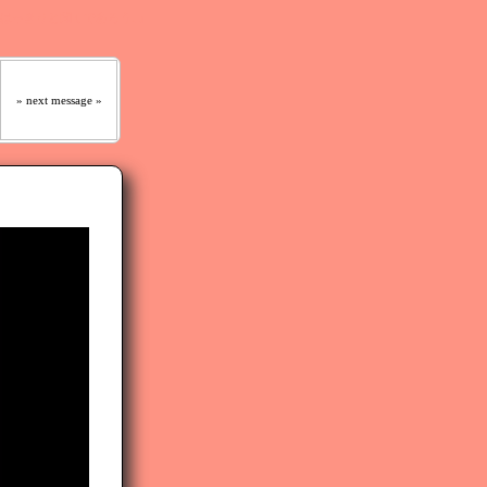
 はっきりと聞くであろう｡』
» next message »