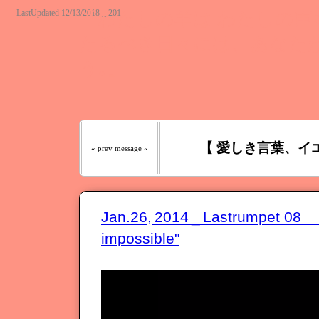
LastUpdated 12/13/2018 _ 201
『わたしの羊は わたしの声を
たるべき日々には、あなたが
う｡』
【 愛しき言葉、イ
« prev message «
Jan.26, 2014 _ Lastrumpet 08
impossible"