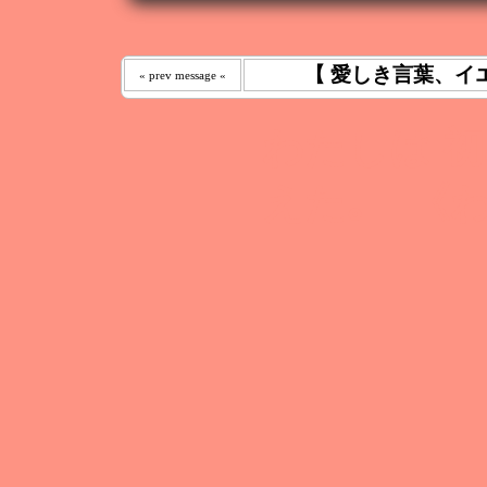
【 愛しき言葉、イ
« prev message «
わたしは 
えた｡ 《