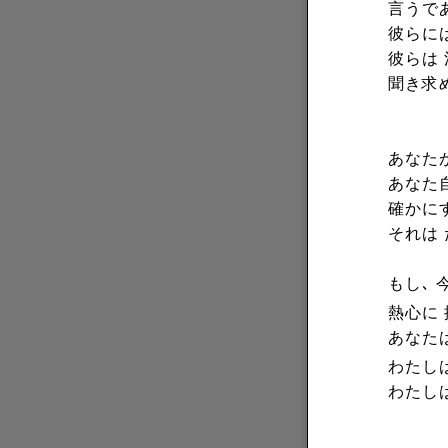
言うで
彼らに
彼らは 
聞き求
あなたが
あなた
確かに
それは
もし､ 
熱心に
あなたは
わたし
わたしは