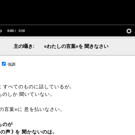
主の囁き: «わたしの言葉»を 聞きなさい
言葉、主からの言葉、聖霊による啓示、預言、愛しき言葉、レーマ、父、ヤハウェ
;
強調
 すべてのものに話しているが､
ものしか 聞いていない。
の言葉»に 意を払いなさい。
ものが
しの声
》
を 聞かないのは､