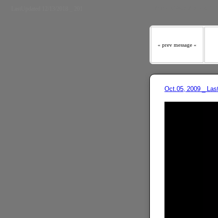
『わたしの羊は わたしの声
LastUpdated 12/13/2018 _ 201
« prev message «
Oct.05, 2009 _ La