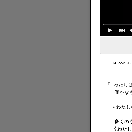
イェシュア、イエス・キリストからのメッセージ、神からの
MESSAGE
『
わたしは
僅かな
«わたし
多くの
《
わた