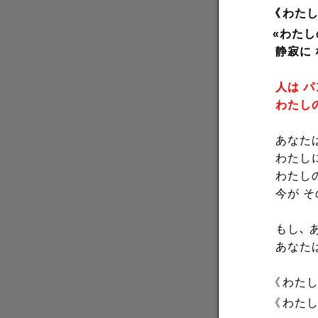
《
わた
«わたし
静寂に
人は 
わたし
あなたは
わたし
わたし
今が 
もし､ 
あなた
《
わた
《
わた