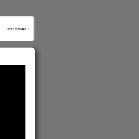
 はっきりと聞くであろう｡』
» next message »