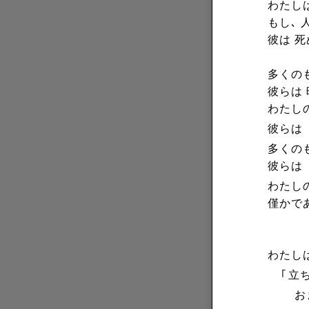
わたし
もし､ 
彼は 
多くの
彼らは
わたし
彼らは 
多くの
彼らは 
わたし
僅かで
わたし
｢
立
おまえ