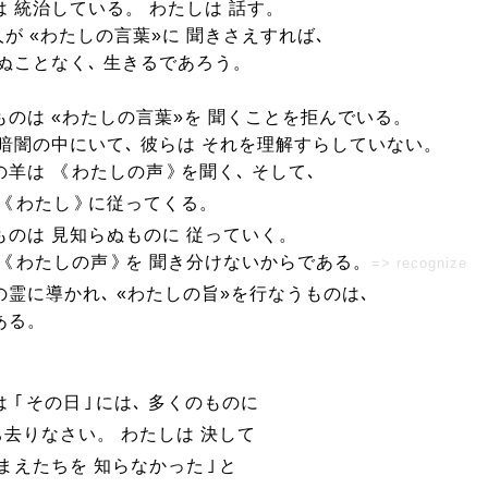
は 統治している。
わたしは 話す。
人が «わたしの言葉»に 聞きさえすれば､
死ぬことなく､ 生きるであろう。
ものは «わたしの言葉»を 聞くことを拒んでいる。
 暗闇の中にいて､ 彼らは それを理解すらしていない。
の羊は 《
わたしの声
》
を聞く､ そして､
《
わたし
》
に従ってくる。
ものは 見知らぬものに 従っていく。
《
わたしの声
》
を 聞き分けないからである。
=> recognize
の霊に導かれ､ «わたしの旨»を行なうものは､
ある。
は
｢
その日
｣
には､ 多くのものに
ち去りなさい。 わたしは 決して
たちを 知らなかった
｣
と