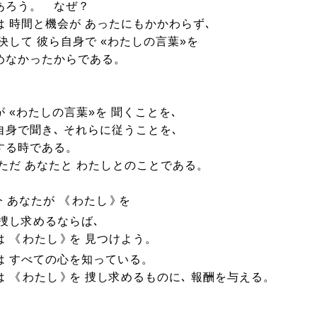
あろう。 なぜ？
は 時間と機会が あったにもかかわらず､
決して 彼ら自身で «わたしの言葉»を
めなかったからである。
 «わたしの言葉»を 聞くことを､
自身で聞き､ それらに従うことを､
する時である。
 ただ あなたと わたしとのことである。
今 あなたが 《
わたし
》
を
 捜し求めるならば､
 《
わたし
》
を 見つけよう。
は すべての心を知っている。
 《
わたし
》
を 捜し求めるものに､ 報酬を与える。