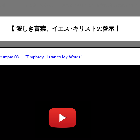
を聞く、 ､､､ そして 従ってくる｡』 『来たるべき日々には、あなたがたは わたしの声を
【 愛しき言葉、イエス･キリストの啓示 】
strumpet 08 "Prophecy Listen to My Words"