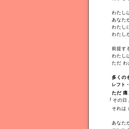
わたし
あなた
わたし
わたし
前提す
わたし
ただ 
多くの
レフト
ただ 
｢
その日
それは
あなた