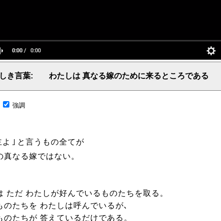
しき言葉: わたしは 真なる嫁のために来るところである
言葉、主からの言葉、聖霊による啓示、預言、愛しき言葉、レーマ、父、ヤハウェ
;
強調
主よ
｣
と言うもの全てが
の真なる嫁ではない。
は ただ わたしが好んでいるものたちを取る。
ものたちを わたしは呼んでいるが､
ものたちが 答えているだけである。