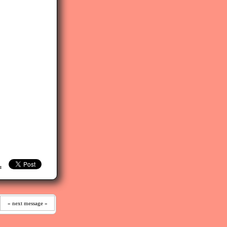
≡ ≡
» next message »