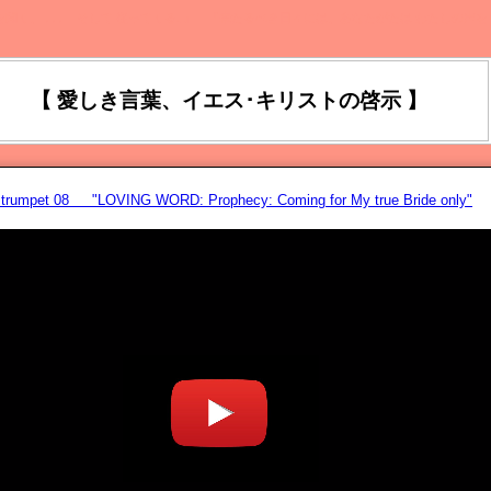
を聞く、 ､､､ そして 従ってくる｡』 『来たるべき日々には、あなたがたは わたしの声を
【 愛しき言葉、イエス･キリストの啓示 】
astrumpet 08 "LOVING WORD: Prophecy: Coming for My true Bride only"