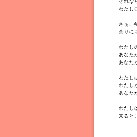
それな
わたし
さぁ､
余りに
わたし
あなた
あなた
わたし
わたし
あなた
わたし
来ると