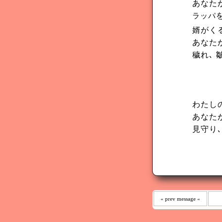
あなた
ラッパ
婿がく
あなた
穢れ､
わたし
あなた
見守り､
« prev message «