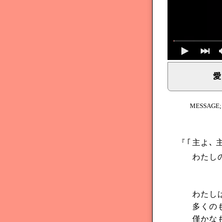
愛
イェシュア、イエス・キリストからのメッセージ、神からの
MESSAGE
『
｢
主よ､ 
わたし
わたし
多くの
僅かな