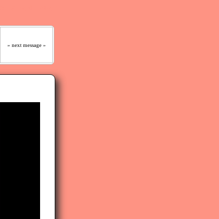
 はっきりと聞くであろう｡』
» next message »