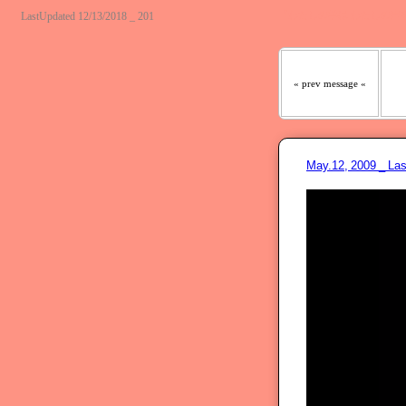
『わたしの羊は わたしの声
LastUpdated 12/13/2018 _ 201
« prev message «
May.12, 2009 _ L